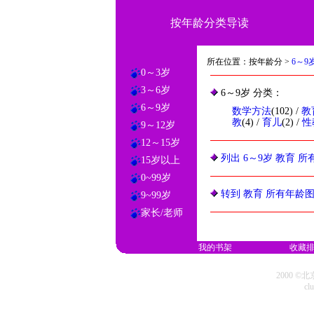
按年龄分类导读
所在位置：按年龄分 >
6～9
0～3岁
3～6岁
6～9岁 分类：
6～9岁
数学方法
(102) /
教
教
(4) /
育儿
(2) /
性
9～12岁
12～15岁
列出 6～9岁 教育 所
15岁以上
0~99岁
转到 教育 所有年龄
9~99岁
家长/老师
我的书架
收藏
2000 
cl