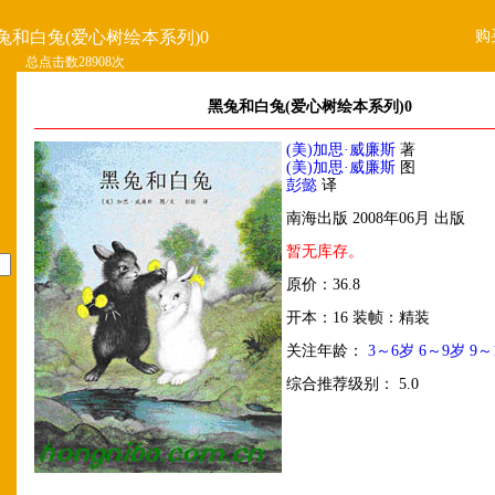
购
兔和白兔(爱心树绘本系列)0
总点击数28908次
黑兔和白兔(爱心树绘本系列)0
(美)加思·威廉斯
著
(美)加思·威廉斯
图
彭懿
译
南海出版 2008年06月 出版
暂无库存。
原价：36.8
开本：16 装帧：精装
关注年龄：
3～6岁
6～9岁
9～
综合推荐级别： 5.0