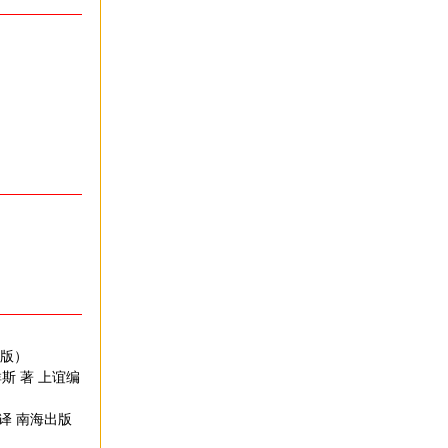
出版）
群斯 著 上谊编
 译 南海出版