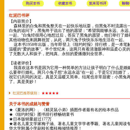
红泥巴书评
【内容简介】
森林里的白兔和黑兔整天在一起快乐地玩耍，但黑兔不时流露出
白兔的追问下，黑兔终于说出了他的愿望：“希望我能够永远、永远
一起。”白兔经很用心地想过后，答应了黑兔的愿望，他们举行了婚
其他动物也来跳舞祝贺，从此，两只兔子快快乐乐地生活在一起。
这本书1958年出版，当年即登上《纽约时报》排行榜，是一本笔
温暖的“爱的故事”。半个世纪来，这两只有着清澈眼神和温柔心灵
了无数大人和孩子，把纯真、永恒的爱播撒到全世界。
【读者评价】
我喜欢这本书是因为它用一种简单的方法让孩子明白了什么是婚
么要举行婚礼。两只小兔子想“永远永远”在一起，于是它们结婚了
祝它们共同的决定。真是又温暖又简单。结尾也非常甜蜜：小黑兔
了。真是美妙！
红泥巴推荐级别：
★★★★★
关于本书的成就与赞誉
★《夏洛的网》、《精灵鼠小弟》插图作者最有名的绘本作品
★《纽约时报》图书排行榜畅销童书
★日本版销量超过177万
★著名儿童文学家梅子涵、著名儿童文学学者季颖、著名儿童阅读
华大学附属小学副校长窦桂梅倾情推荐！