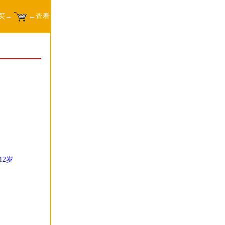
买→
←查看
12岁