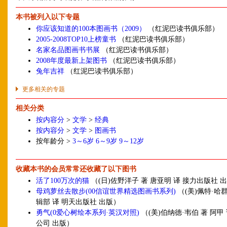
本书被列入以下专题
你应该知道的100本图画书（2009）
（红泥巴读书俱乐部）
2005-2008TOP10上榜童书
（红泥巴读书俱乐部）
名家名品图画书书展
（红泥巴读书俱乐部）
2008年度最新上架图书
（红泥巴读书俱乐部）
兔年吉祥
（红泥巴读书俱乐部）
更多相关的专题
相关分类
按内容分
>
文学
>
经典
按内容分
>
文学
>
图画书
按年龄分 >
3～6岁
6～9岁
9～12岁
收藏本书的会员常常还收藏了以下图书
活了100万次的猫
（(日)佐野洋子 著 唐亚明 译 接力出版社 
母鸡萝丝去散步(00信谊世界精选图画书系列)
（(美)佩特·哈
辑部 译 明天出版社 出版）
勇气(0爱心树绘本系列·英汉对照)
（(美)伯纳德·韦伯 著 阿甲
公司 出版）