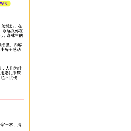
一脸忧伤，在
、永远跟你在
礼，森林里的
触细腻、内容
的小兔子感动
姻，人们为什
，用婚礼来庆
再也不忧伤
专家王林、清