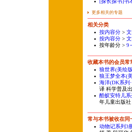
[探长探书]
更多相关的专题
相关分类
按内容分
>
文
按内容分
>
文
按年龄分 >
9
收藏本书的会员常
狼世界(美绘版
狼王梦全本(美
海洋(DK系列·
译 科学普及
酷蚁安特儿系
年儿童出版社
常与本书被收在同
动物记系列3册