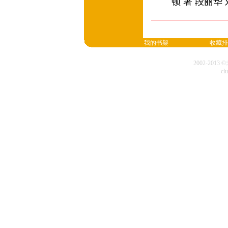
顿 著 段丽华
我的书架
收藏排
2002-20
cl