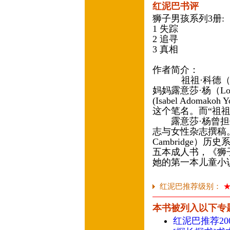
红泥巴书评
狮子男孩系列3册:
1 失踪
2 追寻
3 真相
作者简介：
祖祖·科德（ZIZ
妈妈露意莎·杨（Lou
(Isabel Adom
这个笔名。而“祖
露意莎·杨曾担
志与女性杂志撰稿。她曾
Cambridge
五本成人书，《狮
她的第一本儿童
红泥巴推荐级别：
本书被列入以下专
红泥巴推荐20