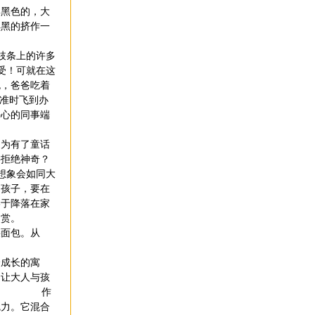
黑色的，大
黑黑的挤作一
条上的许多
受！可就在这
包，爸爸吃着
，准时飞到办
好心的同事端
为有了童话
要拒绝神奇？
想象会如同大
的孩子，要在
终于降落在家
奖赏。
面包。从
成长的寓
，让大人与孩
力量。 作
魅力。它混合