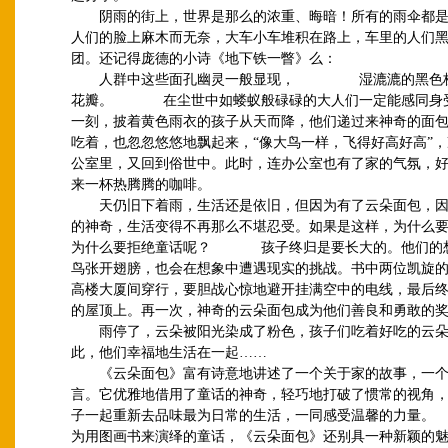
阴雨的街上，世界是那么的浓重、晦暗！所有的雨伞都是
人们的脸上麻木而无奈，大车小车堆积在路上，车里的人们
团。还记得庞德的小诗《地下铁一瞥》么：
人群中这些面孔幽灵一般显现， 湿漉漉的黑色枝
花瓣。 在尘世中如蝼蚁般碌碌的大人们一定能感同身
一刻，披着黄色雨衣的孩子从天而降，他们递过来神奇的面
吃着，也忽忽悠悠地飘起来，“像大鸟一样，飞得好高好高”
公室里，又回到俗世中。此时，连办公室也有了家的气氛，
来一杯热腾腾的咖啡。
天仍旧下着雨，生活还是依旧，但因为有了云朵面包，因
的神奇，生活变得不再那么不堪忍受。如果是这样，为什么
为什么要拒绝童话呢？ 孩子终归是要长大的。他们的
鸟张开翅膀，也会在想象中遭遇现实的挑战。书中两位凯旋
高楼大厦间穿行，要胆战心惊地避开挂满空中的电线，最后
的屋顶上。再一次，神奇的云朵面包成为他们善良和勇敢的
雨停了，云朵被阳光染成了粉色，孩子们吃着好吃的云朵
此，他们幸福地生活在一起……
《云朵面包》富有诗意地讲述了一个关于家的故事，一个
言。它优雅地借用了童话的神奇，轻巧地打破了惯常的视角
子一起重新去品味最为日常的生活，一同感受温馨的
为用图画书来演绎的童话，《云朵面包》还别具一种新颖的