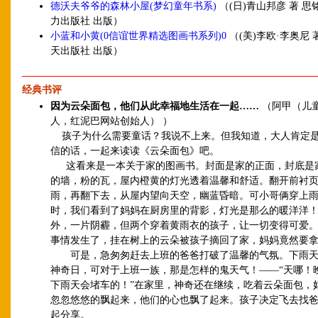
德沃夫爷爷的森林小屋(梦幻童年书系)
（(日)青山邦彦 著 思
力出版社 出版）
小蓝和小黄(0信谊世界精选图画书系列)0
（(美)李欧·李奥尼 著
天出版社 出版）
经典书评
因为云朵面包，他们从此幸福地生活在一起……
（阿甲（儿
人，红泥巴网站创始人） ）
孩子为什么需要童话？我说不上来。但我知道，大人肯定
信的话，一起来读读《云朵面包》吧。
这看来是一本关于家的图画书。封面是家的正面，封底是
的墙，粉的瓦，屋内橙黄的灯光透着温馨和舒适。翻开前衬
雨，再翻下去，从屋内望向天空，幽蓝昏暗。可小哥俩穿上
时，我们看到了妈妈在厨房里的背影，灯光是那么的暖洋洋
外，一片阴霾，但两个穿着黄雨衣的孩子，让一切变得可爱
事情发生了，挂在树上的云朵被孩子摘回了家，妈妈竟然要
可是，急匆匆赶去上班的爸爸打破了温馨的气氛。下雨天
神奇日，可对于上班一族，那是怎样的鬼天气！——“天哪！
下雨天会堵车的！”在家里，神奇还在继续，吃着云朵面包，
忽忽悠悠的飘起来，他们的心也飘了起来。孩子决定飞去找
起分享。