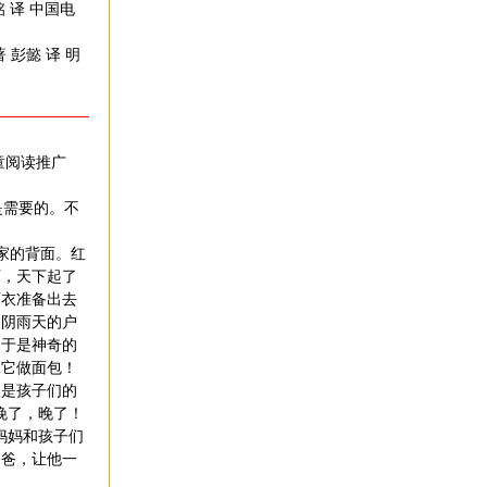
铭 译 中国电
 彭懿 译 明
童阅读推广
是需要的。不
家的背面。红
页，天下起了
雨衣准备出去
！阴雨天的户
。于是神奇的
拿它做面包！
是孩子们的
晚了，晚了！
妈妈和孩子们
爸爸，让他一