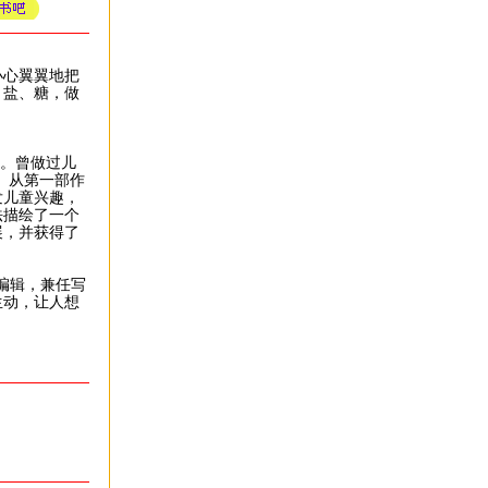
心翼翼地把
、盐、糖，做
系。曾做过儿
。从第一部作
发儿童兴趣，
法描绘了一个
展，并获得了
编辑，兼任写
生动，让人想