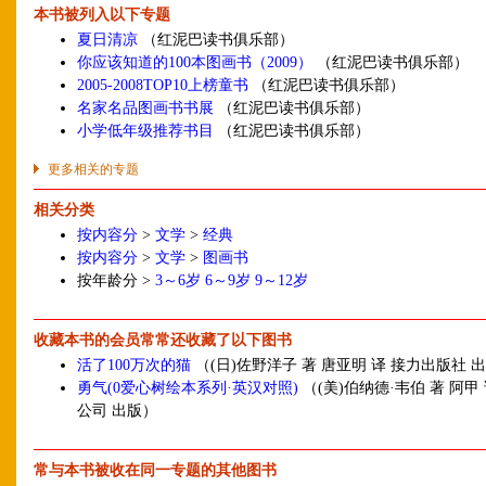
本书被列入以下专题
夏日清凉
（红泥巴读书俱乐部）
你应该知道的100本图画书（2009）
（红泥巴读书俱乐部）
2005-2008TOP10上榜童书
（红泥巴读书俱乐部）
名家名品图画书书展
（红泥巴读书俱乐部）
小学低年级推荐书目
（红泥巴读书俱乐部）
更多相关的专题
相关分类
按内容分
>
文学
>
经典
按内容分
>
文学
>
图画书
按年龄分 >
3～6岁
6～9岁
9～12岁
收藏本书的会员常常还收藏了以下图书
活了100万次的猫
（(日)佐野洋子 著 唐亚明 译 接力出版社 
勇气(0爱心树绘本系列·英汉对照)
（(美)伯纳德·韦伯 著 阿甲
公司 出版）
常与本书被收在同一专题的其他图书