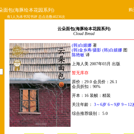
购
朵面包(海豚绘本花园系列)
有1人为本书写书评 总点击数40236次
云朵面包(海豚绘本花园系列)
Cloud Bread
(韩)白嬉娜
著
(韩)金乡寿/摄影 (韩)白嬉娜
图
陈艳敏
译
上海人美 2007年03月 出版
暂无库存
原价：29.0 会员价：26.1
会员折扣：90%
开本：16 装帧：精装
关注年龄：
3～6岁
6～9岁
9～12
综合推荐级别： 5.0