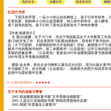
红泥巴书评
下雨天的早晨，一朵小小的云挂在树枝上，孩子们非常惊奇，小
它拿回家。妈妈将小小的云放进碗里，倒入热牛奶和水，放入酵母
成了甜美的面包。孩子们吃了面包后居然发生了神奇的事情……
【作者/画家简介】
文·图/白嬉娜，生于1971年，毕业于韩国梨花女子大学教育工学
童CD的开发工作，后在美国学习影视动画制作，现专职于童书创作
品《大下巴奶奶、大眼睛奶奶和大牙齿奶奶》开始，她便致力于引
极具个性的图画书创作。第二本图画书《云朵面包》以半立体的技
美丽的想象故事。《云朵面包》曾参加2005年波隆那国际童书插画
2005年度文学类最佳插图奖。
摄影/金乡寿，曾在企业刊物和儿童杂志社任职，现为出版社童书
作与摄影工作。此次拍摄《云朵面包》，他将雨天的照片拍得异常
起雨中玩耍的童年往事。
红泥巴推荐级别：
★★★★★
关于本书的成就与赞誉
2005 获波隆那国际童书展“文学类最佳插图奖”
2005 入选法兰克福国际书展“韩国优秀插画作品展”
2005 韩国“年度最佳儿童图书”