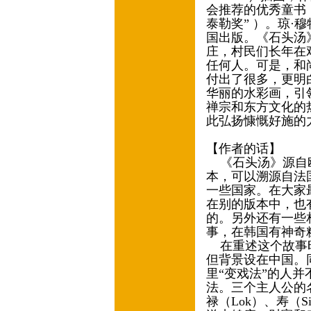
会推荐的优秀童书
泰勒奖” ）。琼
国出版。《石头汤
庄，村民们长年在
任何人。可是，和
付出了很多，更明
华丽的水彩画，引
禅宗和东方文化的
此弘扬慷慨好施的
【作者的话】
《石头汤》源自欧
本，可以溯源自法
一些国家。在大家
在别的版本中，也
的。另外还有一些
事，在韩国有神奇
在重述这个故事时
但背景设在中国。
里“变戏法”的人
法。三个主人公的
禄（Lok）、寿（