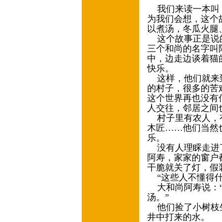
我们来读一本叫《
为我们会想，这个
以煮汤，冬瓜火腿
这个故事正是说的
三个和尚的名字叫
中，边走边谈着猫
快乐。
这样，他们就来到
的村子，很多的苦
这个世界再也没有
人交往，邻居之间
村子里有农人，有
木匠……他们当然
乐。
没有人理睬走进了
阿寿，家家的窗户
干脆就关了灯，假
“这些人不懂得什
大和尚阿寿说：“
汤。”
他们捡了小树枝生
井中打来的水。