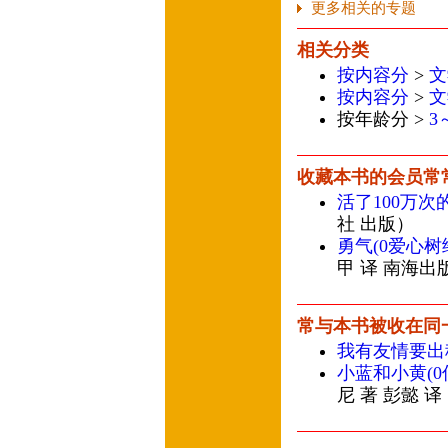
更多相关的专题
相关分类
按内容分
>
文
按内容分
>
文
按年龄分 >
3
收藏本书的会员常
活了100万次
社 出版）
勇气(0爱心树
甲 译 南海出
常与本书被收在同
我有友情要出
小蓝和小黄(
尼 著 彭懿 