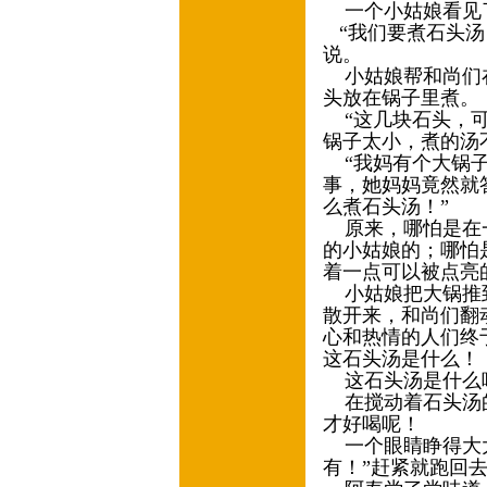
一个小姑娘看见了
“我们要煮石头汤
说。
小姑娘帮和尚们在
头放在锅子里煮。
“这几块石头，可
锅子太小，煮的汤
“我妈有个大锅子
事，她妈妈竟然就
么煮石头汤！”
原来，哪怕是在一
的小姑娘的；哪怕
着一点可以被点亮
小姑娘把大锅推到
散开来，和尚们翻
心和热情的人们终
这石头汤是什么！
这石头汤是什么
在搅动着石头汤的
才好喝呢！
一个眼睛睁得大大
有！”赶紧就跑回