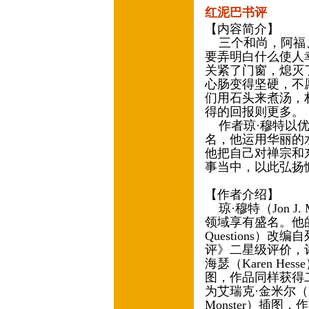
红泥巴书评
【内容简介】
三个和尚，阿福、
要弄明白什么使人
关紧了门窗，熄灭
心肠变得坚硬，不
们用石头来煮汤，
得的回报则更多。
作者琼·穆特以优
名，他运用华丽的
他把自己对禅宗和
事当中，以此弘扬
【作者介绍】
琼·穆特（Jon J
领域享有盛名。他的《
Questions）
评》二星级评价，
海瑟（Karen Hes
图，作品同样获得
为艾瑞克·金米尔（Er
Monster）插