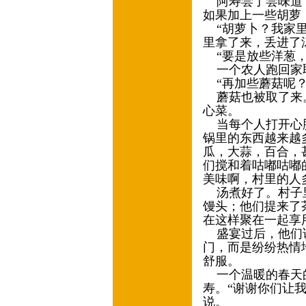
阿寿尝了尝味道，
如果加上一些胡萝
“胡萝卜？我家里
里拿了来，丢进了
“要是放些洋葱，
一个农人跑回家
“再加些蘑菇呢？
蘑菇也被取了来。
心菜。
当每个人打开心胸
锅里的东西越来越
瓜，大蒜，百合，
们搅和着咕嘟咕嘟
美味啊，村里的人
汤煮好了。村子里
馒头；他们提来了
在这样聚在一起享
盛宴过后，他们说
门，而是纷纷热情
舒服。
一个温暖的春天的
寿。“谢谢你们让
说。