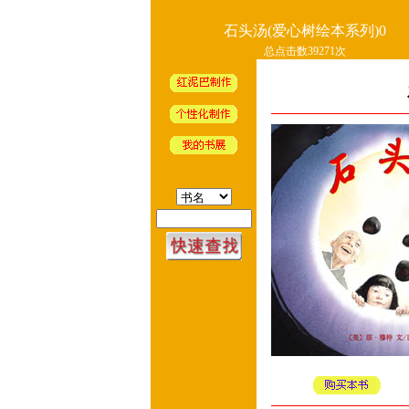
石头汤(爱心树绘本系列)0
总点击数39271次