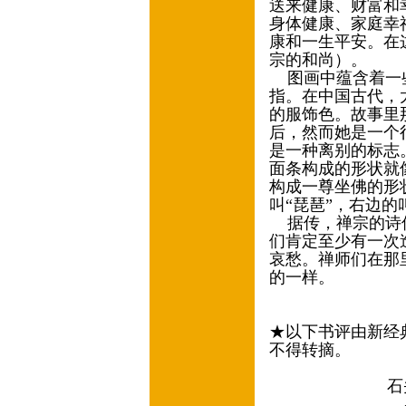
送来健康、财富和
身体健康、家庭幸
康和一生平安。在
宗的和尚）。
图画中蕴含着一些
指。在中国古代，
的服饰色。故事里
后，然而她是一个
是一种离别的标志
面条构成的形状就
构成一尊坐佛的形
叫“琵琶”，右边的
据传，禅宗的诗僧
们肯定至少有一次
哀愁。禅师们在那
的一样。
★以下书评由新经
不得转摘。
石头
——梅