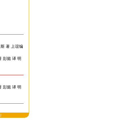
群斯 著 上谊编
 彭懿 译 明
 彭懿 译 明
行