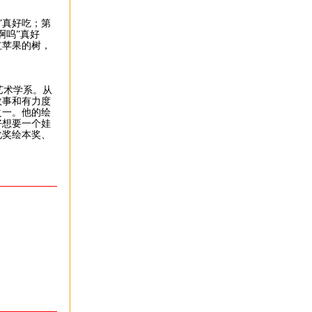
”真好吃；第
啊呜”真好
红苹果的树，
艺术学系。从
故事和有力度
之一。他的绘
好想要一个娃
化奖绘本奖、