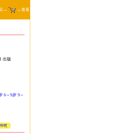
买→
←查看
月 出版
岁
6～9岁
9～