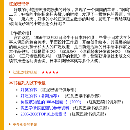
红泥巴书评
好饿的小蛇扭来扭去散步的时候，发现了一个圆圆的苹果，“啊呜
二天，好饿的小蛇扭来扭去散步的时候，发现了一根黄色的香蕉，“
吃……第六天，好饿的小蛇扭来扭去散步的时候，发现了一棵结满
你猜猜好饿的小蛇会怎么样呢？
【作者介绍】
宫西达也，1956年12月23日出生于日本静冈县，毕业于日本大学
事人偶剧的舞台美术、平面设计工作后，开始创作绘本。其温馨的
的画风受到孩子和大人的广泛欢迎，是目前最活跃的日本绘本作家
本作品包括《我是霸王龙》《你真好》《你看起来好像很好吃》《
娃》《三只饿狼想吃鸡》《逃学的老鼠》等，曾荣获讲谈社出版文
读书推进运动协会奖、日本剑渊绘本奖等多个大奖。
红泥巴推荐级别：
★★★★★
本书被列入以下专题
好笑的书
（红泥巴读书俱乐部）
好吃的书（暑期推荐）
（红泥巴读书俱乐部）
你应该知道的100本图画书（2009）
（红泥巴读书俱乐部）
泥巴学堂摸底测试参考资料
（红泥巴读书俱乐部）
2005-2008TOP10上榜童书
（红泥巴读书俱乐部）
更多相关的专题