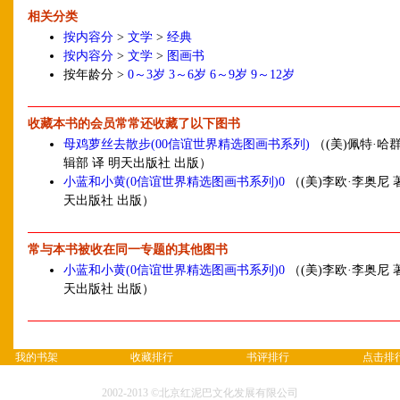
相关分类
按内容分
>
文学
>
经典
按内容分
>
文学
>
图画书
按年龄分 >
0～3岁
3～6岁
6～9岁
9～12岁
收藏本书的会员常常还收藏了以下图书
母鸡萝丝去散步(00信谊世界精选图画书系列)
（(美)佩特·哈
辑部 译 明天出版社 出版）
小蓝和小黄(0信谊世界精选图画书系列)0
（(美)李欧·李奥尼 著
天出版社 出版）
常与本书被收在同一专题的其他图书
小蓝和小黄(0信谊世界精选图画书系列)0
（(美)李欧·李奥尼 著
天出版社 出版）
我的书架
收藏排行
书评排行
点击排
2002-2013 ©北京红泥巴文化发展有限公司