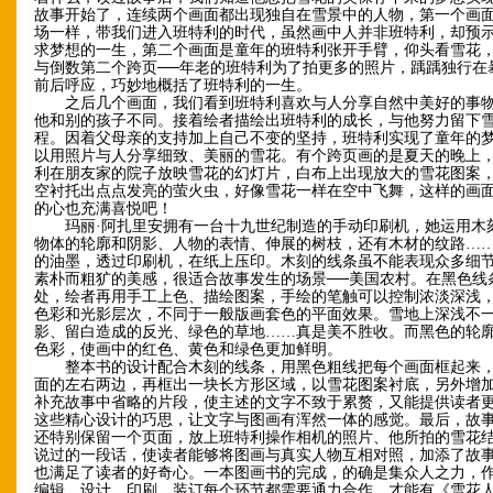
故事开始了，连续两个画面都出现独自在雪景中的人物，第一个画
场一样，带我们进入班特利的时代，虽然画中人并非班特利，却预
求梦想的一生，第二个画面是童年的班特利张开手臂，仰头看雪花
与倒数第二个跨页──年老的班特利为了拍更多的照片，踽踽独行在
前后呼应，巧妙地概括了班特利的一生。
之后几个画面，我们看到班特利喜欢与人分享自然中美好的事物
他和别的孩子不同。接着绘者描绘出班特利的成长，与他努力留下
程。因着父母亲的支持加上自己不变的坚持，班特利实现了童年的
以用照片与人分享细致、美丽的雪花。有个跨页画的是夏天的晚上
利在朋友家的院子放映雪花的幻灯片，白布上出现放大的雪花图案
空衬托出点点发亮的萤火虫，好像雪花一样在空中飞舞，这样的画
的心也充满喜悦吧！
玛丽·阿扎里安拥有一台十九世纪制造的手动印刷机，她运用木
物体的轮廓和阴影、人物的表情、伸展的树枝，还有木材的纹路…
的油墨，透过印刷机，在纸上压印。木刻的线条虽不能表现众多细
素朴而粗犷的美感，很适合故事发生的场景──美国农村。在黑色线
处，绘者再用手工上色、描绘图案，手绘的笔触可以控制浓淡深浅
色彩和光影层次，不同于一般版画套色的平面效果。雪地上深浅不
影、留白造成的反光、绿色的草地……真是美不胜收。而黑色的轮
色彩，使画中的红色、黄色和绿色更加鲜明。
整本书的设计配合木刻的线条，用黑色粗线把每个画面框起来，
面的左右两边，再框出一块长方形区域，以雪花图案衬底，另外增
补充故事中省略的片段，使主述的文字不致于累赘，又能提供读者
这些精心设计的巧思，让文字与图画有浑然一体的感觉。最后，故
还特别保留一个页面，放上班特利操作相机的照片、他所拍的雪花
说过的一段话，使读者能够将图画与真实人物互相对照，加添了故
也满足了读者的好奇心。一本图画书的完成，的确是集众人之力，
编辑、设计、印刷、装订每个环节都需要通力合作，才能有《雪花