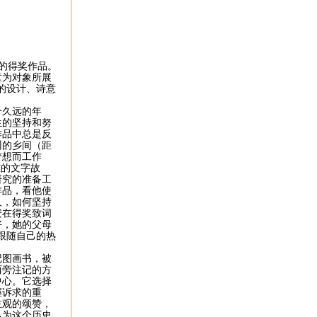
）的得奖作品。
童为对象所展
的设计、诗意
久远的年
生的坚持和努
作品中总是反
州的乡间（距
梦想而工作
雅的文字故
研究的准备工
作品，看他使
人，如何坚持
安在得奖致词
好，她的父母
跟随自己的热
图画书，被
两旁注记的方
中心。它选择
握诉求的重
主观的颂赞，
己为这个历史