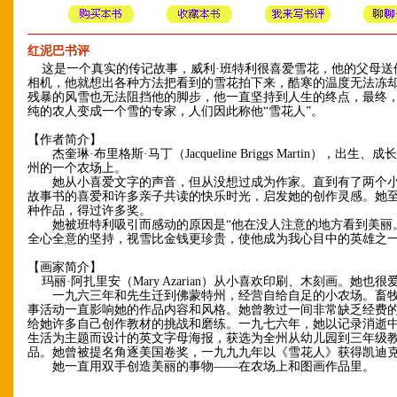
红泥巴书评
这是一个真实的传记故事，威利·班特利很喜爱雪花，他的父母送
相机，他就想出各种方法把看到的雪花拍下来，酷寒的温度无法冻
残暴的风雪也无法阻挡他的脚步，他一直坚持到人生的终点，最终
纯的农人变成一个雪的专家，人们因此称他“雪花人”。
【作者简介】
杰奎琳·布里格斯·马丁（Jacqueline Briggs Martin），出生、
州的一个农场上。
她从小喜爱文字的声音，但从没想过成为作家。直到有了两个小
故事书的喜爱和许多亲子共读的快乐时光，启发她的创作灵感。她
种作品，得过许多奖。
她被班特利吸引而感动的原因是“他在没人注意的地方看到美丽
全心全意的坚持，视雪比金钱更珍贵，使他成为我心目中的英雄之一
【画家简介】
玛丽·阿扎里安（Mary Azarian）从小喜欢印刷、木刻画。她也很
一九六三年和先生迁到佛蒙特州，经营自给自足的小农场。畜牧
事活动一直影响她的作品内容和风格。她曾教过一间非常缺乏经费
给她许多自己创作教材的挑战和磨练。一九七六年，她以记录消逝
生活为主题而设计的英文字母海报，获选为全州从幼儿园到三年级
品。她曾被提名角逐美国卷奖，一九九九年以《雪花人》获得凯迪
她一直用双手创造美丽的事物——在农场上和图画作品里。