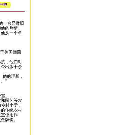
他一台显微照
却他的热情，
，他从一个单
成长于美国缅因
孩，他们对
至今出版十余
。他的理想，
。”
爱雪。
和园艺等农
的乡村小学，
中的传统农村
教室使用作
克金牌奖。