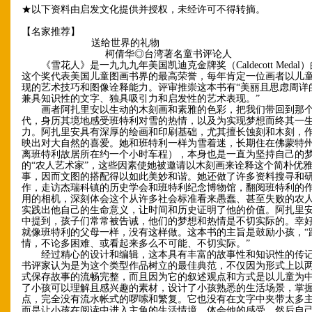
★以下资料由启发文化提供并授权，未经许可不得转摘。
【名家推荐】
送给世界的礼物
柯倩华◎台湾著名童书评论人
《雪花人》是一九九九年美国凯迪克金牌奖（Caldecott Medal
这个奖代表美国儿童图画书界的最高荣誉，每年肯定一位画者以儿
现的艺术技巧和图像诠释能力。评审推崇这本书有“美丽且思虑周详
兼具知识性的文字、独具吸引力和启发性的艺术表现。”
画者阿扎里安以生动的木刻画和素雅的色彩，把我们带回到那个
代，身历其境地感受班特利对雪的热情，以及为实现梦想而终其一
力。阿扎里安具有深厚的绘画和印刷基础，尤其擅长蚀刻和木刻，
映出对大自然的喜爱。她和班特利一样为雪着迷，长期住在佛蒙特
离班特利故居所在约一个小时车程），本身也是一直为坚持自己的
的“农人艺术家”，这些因素使她被邀请以木刻画来诠释这个简朴优
事，因而文图的搭配得以如此美妙和谐。她还做了许多资料搜寻和
作，走访杰瑞科镇的历史学会和班特利纪念博物馆，翻阅班特利的
用的相机，深刻体会这个从许多社会标准看来愚蠢、甚至失败的农
实践出他自己的生命意义，让时间和历史证明了他的价值。阿扎里
中提到，孩子们常常被告诫，他们的梦想和热情是不切实际的。幸
就像班特利的父母一样，没有这样做。这本书的主旨是鼓励小孩，“
情，不论多困难、或看起来多么不可能、不切实际。”
经过精心的设计和编辑，这本具有丰富的故事性和知识性的传记
书评家认为是为这个类型作品树立的最佳典范，不仅因为形式上以
式保存故事的流畅完整，而且因为它的叙述观点和方式是以儿童为
了小孩可以理解且感兴趣的素材，设计了小孩熟悉的生活场景，掌
点，完全没有流水帐式的啰嗦和繁复。它也没有在文字中夹带太多
而是让小孩在阅读中进入主角的生活情境，体会他的感受，然后自