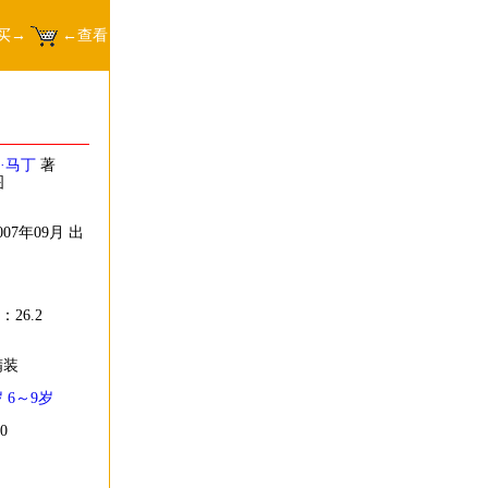
买→
←查看
·马丁
著
图
07年09月 出
：26.2
精装
岁
6～9岁
0