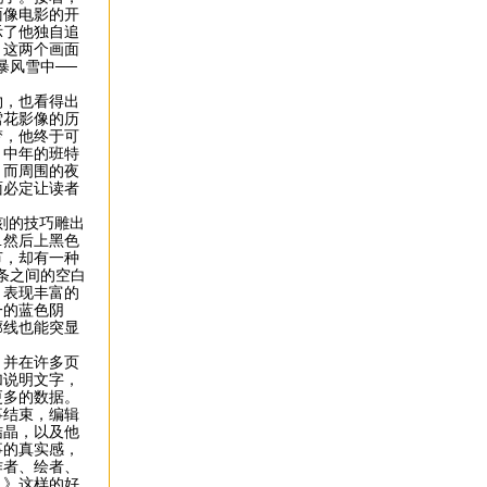
面像电影的开
示了他独自追
，这两个画面
暴风雪中──
，也看得出
雪花影像的历
梦，他终于可
，中年的班特
，而周围的夜
面必定让读者
刻的技巧雕出
…然后上黑色
节，却有一种
条之间的空白
，表现丰富的
一的蓝色阴
廓线也能突显
并在许多页
加说明文字，
更多的数据。
事结束，编辑
结晶，以及他
事的真实感，
作者、绘者、
人》这样的好