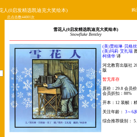
购
花人(0启发精选凯迪克大奖绘本)
总点击数44001次
雪花人(0启发精选凯迪克大奖绘本)
Snowflake Bentley
(美)贾桂琳·贝格丝
(美)玛莉·艾扎瑞
柯倩华
译
河北教育出版社 20
版
暂无库存
原价：29.8 会员价
会员折扣：88%
开本：12 装帧：
关注年龄：
3～6
综合推荐级别： 5.