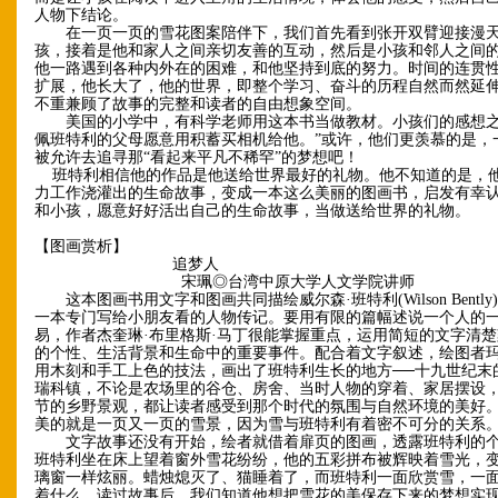
人物下结论。
在一页一页的雪花图案陪伴下，我们首先看到张开双臂迎接漫天
孩，接着是他和家人之间亲切友善的互动，然后是小孩和邻人之间
他一路遇到各种内外在的困难，和他坚持到底的努力。时间的连贯
扩展，他长大了，他的世界，即整个学习、奋斗的历程自然而然延
不重兼顾了故事的完整和读者的自由想象空间。
美国的小学中，有科学老师用这本书当做教材。小孩们的感想之
佩班特利的父母愿意用积蓄买相机给他。”或许，他们更羡慕的是，
被允许去追寻那“看起来平凡不稀罕”的梦想吧！
班特利相信他的作品是他送给世界最好的礼物。他不知道的是，
力工作浇灌出的生命故事，变成一本这么美丽的图画书，启发有幸
和小孩，愿意好好活出自己的生命故事，当做送给世界的礼物。
【图画赏析】
追梦人
宋珮◎台湾中原大学人文学院讲师
这本图画书用文字和图画共同描绘威尔森·班特利(Wilson Bentl
一本专门写给小朋友看的人物传记。要用有限的篇幅述说一个人的
易，作者杰奎琳·布里格斯·马丁很能掌握重点，运用简短的文字清
的个性、生活背景和生命中的重要事件。配合着文字叙述，绘图者玛
用木刻和手工上色的技法，画出了班特利生长的地方──十九世纪末
瑞科镇，不论是农场里的谷仓、房舍、当时人物的穿着、家居摆设
节的乡野景观，都让读者感受到那个时代的氛围与自然环境的美好
美的就是一页又一页的雪景，因为雪与班特利有着密不可分的关系
文字故事还没有开始，绘者就借着扉页的图画，透露班特利的个
班特利坐在床上望着窗外雪花纷纷，他的五彩拼布被辉映着雪光，
璃窗一样炫丽。蜡烛熄灭了、猫睡着了，而班特利一面欣赏雪，一
着什么，读过故事后，我们知道他想把雪花的美保存下来的梦想实