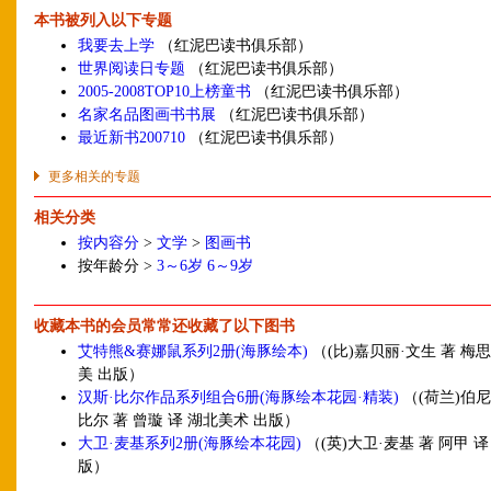
本书被列入以下专题
我要去上学
（红泥巴读书俱乐部）
世界阅读日专题
（红泥巴读书俱乐部）
2005-2008TOP10上榜童书
（红泥巴读书俱乐部）
名家名品图画书书展
（红泥巴读书俱乐部）
最近新书200710
（红泥巴读书俱乐部）
更多相关的专题
相关分类
按内容分
>
文学
>
图画书
按年龄分 >
3～6岁
6～9岁
收藏本书的会员常常还收藏了以下图书
艾特熊&赛娜鼠系列2册(海豚绘本)
（(比)嘉贝丽·文生 著 梅
美 出版）
汉斯·比尔作品系列组合6册(海豚绘本花园·精装)
（(荷兰)伯尼
比尔 著 曾璇 译 湖北美术 出版）
大卫·麦基系列2册(海豚绘本花园)
（(英)大卫·麦基 著 阿甲 
版）