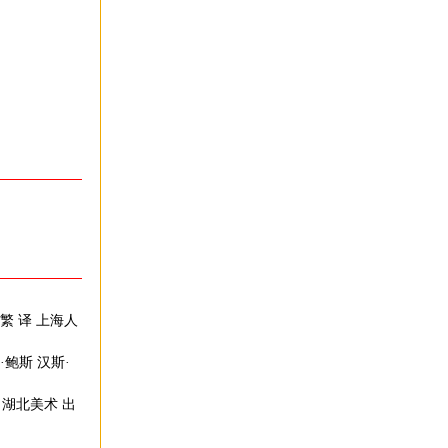
思繁 译 上海人
·鲍斯 汉斯·
译 湖北美术 出