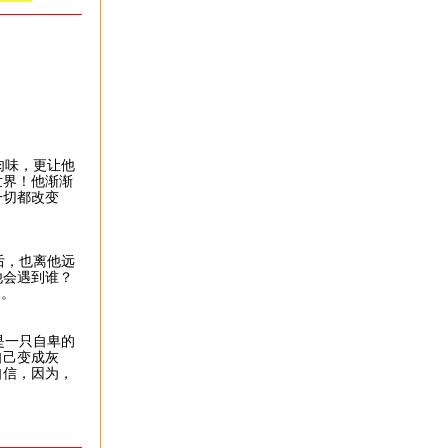
肉味，更让他
世界！他渐渐
一切都改变
后，也离他远
他会遇到谁？
本。
是一只自卑的
自己变成灰
自信，因为，