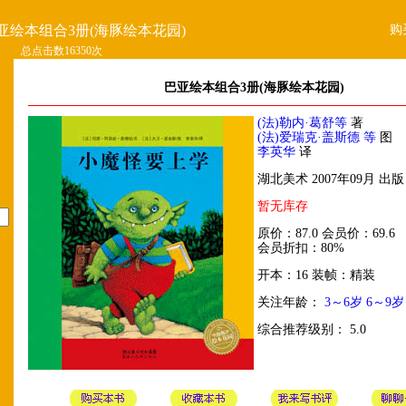
购
亚绘本组合3册(海豚绘本花园)
总点击数16350次
巴亚绘本组合3册(海豚绘本花园)
(法)勒内·葛舒等
著
(法)爱瑞克·盖斯德 等
图
李英华
译
湖北美术 2007年09月 出版
暂无库存
原价：87.0 会员价：69.6
会员折扣：80%
开本：16 装帧：精装
关注年龄：
3～6岁
6～9岁
综合推荐级别： 5.0