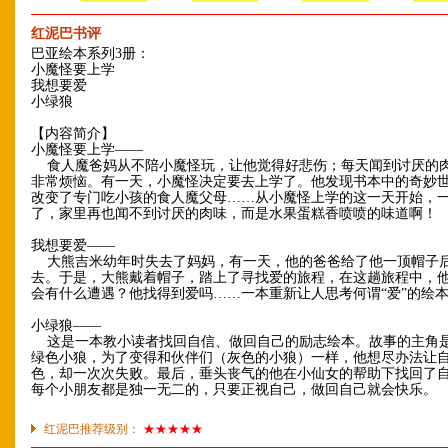
红泥巴书评
巴亚绘本系列3册：
小魔怪要上学
我想要爱
小绿狼
【内容简介】
小魔怪要上学——
食人魔爸妈从不陪小魔怪玩，让他觉得好悲伤；每天闻到讨厌的
非常烦恼。有一天，小魔怪决定要去上学了。他发现书本中的奇妙
改变了专门吃小孩的食人魔父母……从小魔怪上学的这一天开始，
了，家里再也闻不到讨厌的肉味，而是水果蛋糕香喷喷的味道啊！
我想要爱——
大熊吉米幼年时失去了妈妈，有一天，他的爸爸给了他一顶帽子
去。于是，大熊戴着帽子，踏上了寻找爱的旅程，在这趟旅程中，
会有什么遭遇？他找得到爱吗……一本重新让人思考何谓“爱”的绘
小绿狼——
这是一本教小读者找回自信、做回自己的励志绘本。故事的主角
绿色小狼，为了变得和伙伴们（灰色的小狼）一样，他想尽办法让
色，却一次次失败。最后，垂头丧气的他在小仙女的帮助下找回了
每个小朋友都是独一无二的，只要正视自己，做回自己就会快乐。
红泥巴推荐级别：
★★★★★