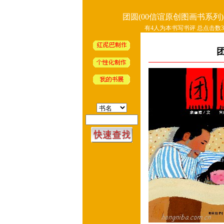
团圆(00信谊原创图画书系列)
有4人为本书写书评 总点击数32
团