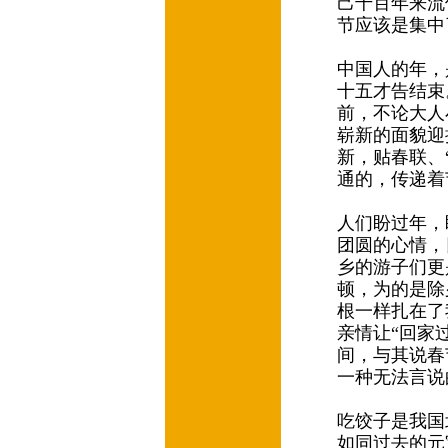
己千百年来流
节应该是集中
中国人的年，
十五才告结束
前，不论大人
崭新的面貌迎
新，贴春联、
通的，传递着
人们盼过年，
团圆的心情，
乡的游子们更
顿，为的是除
根一样扎在了
亲情让“回家
间，与其说春
一种无法言说
吃饺子是我国
如同过去的元