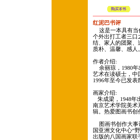
红泥巴书评
这是一本具有当代
个外出打工者三口
结、家人的团聚、
质朴、温馨、感人
作者介绍:
余丽琼，1980
艺术在读硕士，中
1996年至今已发
画家介绍:
朱成梁，1948
南京艺术学院美术
辑。热爱图画书创
图画书创作大事记
国亚洲文化中心“野
出版的八国画家联手