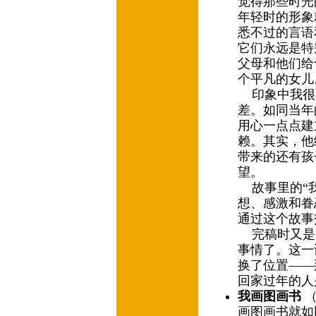
觉得那些时光
年轻时的形象
悉不过的言语
它们永远是特
父母和他们给
个平凡的女
印象中我很
差。如同当年
用心一点点建
赖。其实，他
带来的还有孩
望。
故事里的“我
想、感激和眷
通过这个故事
完稿时又是
事情了。这一
换了位置——
回家过年的人
我画图画书
（
画图画书就如