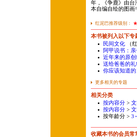
年，《争鹿》由台湾
本自编自绘的图画
红泥巴推荐级别：
本书被列入以下专
民间文化
（红
阿甲说书：亲
近年来的原创
送给爸爸的礼
你应该知道的1
更多相关的专题
相关分类
按内容分
>
文
按内容分
>
文
按年龄分 >
3
收藏本书的会员常