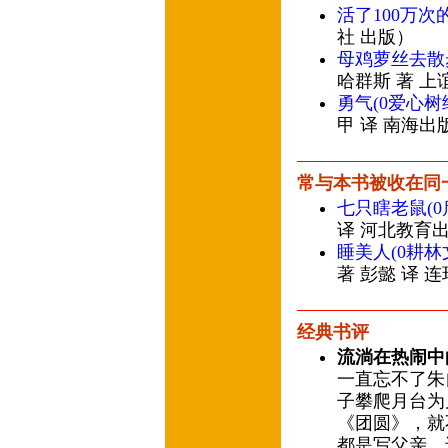
活了100万次
社 出版）
母鸡萝丝去散
哈群斯 著 上
勇气(0爱心树
甲 译 南海出
常与本书被收在同
七只瞎老鼠(
译 河北教育
睡美人(0耕林
著 彭懿 译 
经典书评
流淌在热闹中
一直忘不了朱
子攀爬月台为
《团圆》，就
都是写父亲，