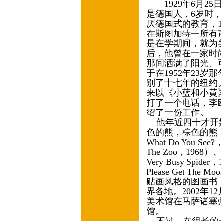
1929年6月2
是德国人，6岁时
厌德国式的教育，
在斯图加特一所有
是在学期间，就为
后，他曾在一家时
那间洒满了阳光、
于在1952年23
别了十七年的纽约
来以《小蓝和小黄
打了一个电话，李
绍了一份工作。
他年近四十才开始
色的熊，棕色的熊，你在看
What Do You S
The Zoo，19
Very Busy Sp
Please Get Th
贴画风格的图画书
界各地。2002年
美术馆在马萨诸塞
馆。