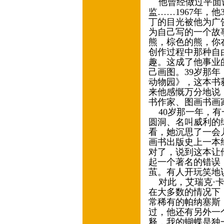
他曾经做过平面设
监……1967年，
丁的目光被他为广
为自己写的一个故
熊，棕色的熊，你
创作过程中那种自
趣。这成了他事业
己画图。39岁那年
动物园》，这本书
来他感慨万分地说
书作家、图画书
40岁那一年，有
圆洞、名叫威利的
看，她沉思了一会
画书出版史上一本
对了，说到这本让
起一个著名的错误
茧。有人开玩笑地
对此，艾瑞克·卡
在大多数的情况下
常稀有的帕纳塞斯（P
过，他还有另外一
释，我的蝴蝶是独