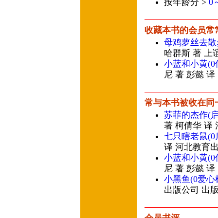
按年龄分 >
0
收藏本书的会员常
母鸡萝丝去散
哈群斯 著 上
小蓝和小黄(
尼 著 彭懿 
常与本书被收在同
苏菲的杰作(
著 柯倩华 译
七只瞎老鼠(
译 河北教育
小蓝和小黄(
尼 著 彭懿 
小黑鱼(0爱心
出版公司 出