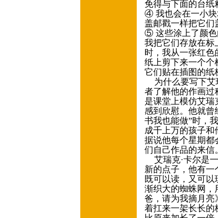
免得与下面的台纸
④ 我也会在一小
盖邮戳一样把它们
⑤ 这些涂上了颜
我把它们存放在标
时，我从一张红色
纸上剪下来一个个
它们贴在插图的纸板（il
为什么要写下艾瑞
者了解他的作画过
是课堂上模仿艾瑞
感到欣慰。他就曾
书我也能做”时，
成千上万的孩子和
据说他每个星期都
们自己作品的来信
艾瑞克·卡尔是一
新的点子，他有一
既可以读，又可以
渐织大的蜘蛛网，
爸，请为我摘月亮
着扛来一架长长的