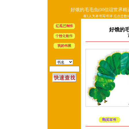
好饿的毛毛虫(00信谊世界精
有1人为本书写书评 总点击数64
好饿的毛