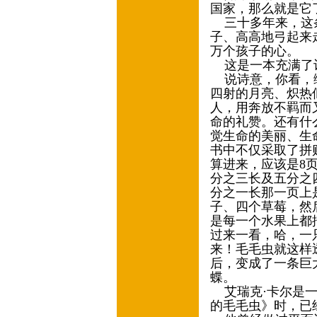
国家，那么就是它
三十多年来，这条
子、高高地弓起来
万个孩子的心。
这是一本充满了
说诗意，你看，绿
四射的月亮、炽热
人，用奔放不羁而
命的礼赞。还有什
觉生命的美丽、生
书中不仅采取了拼
算进来，应该是8
分之三长及五分之
分之一长那一页上
子、四个草莓，然
是每一个水果上都
过来一看，哈，一
来！毛毛虫就这样
后，变成了一条巨
蝶。
艾瑞克·卡尔是一
的毛毛虫》时，已