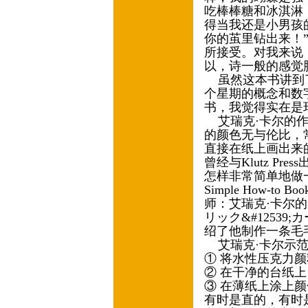
吃棒棒糖和冰淇淋
得当我还是小男孩
你的茧里钻出来！
所接受。对我来说
以，诗一般的感觉
虽然这本书讲到了
个星期的概念和数
书，我觉得实在是
艾瑞克·卡尔的作
的颜色无与伦比，
直接在纸上画出来
曾经与Klutz P
怎样非常简单地做一本书》（
Simple How-t
师：艾瑞克·卡尔
リック&#12539
绍了他制作一条毛
艾瑞克·卡尔示
① 将水性压克力
② 在干净的台纸
③ 在薄纸上涂上
有时是直的，有时