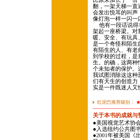
比原来加长了一倍
翻，一架天梯一直
会发出悦耳的叫声
像灯泡一样一闪一
他有一段话说得非
架起一座桥梁。对
暖、安全、有玩具
是一个奇怪和陌生
有陌生的人、有老
到学校的过程，是
生。的确，这两种
个未知者的保护。
我试图消除这这种
们有天生的创造力
实是一件既迷人又
红泥巴推荐级别：
关于本书的成就与
●美国视觉艺术协
●入选纽约公共图书
●2001年被美国