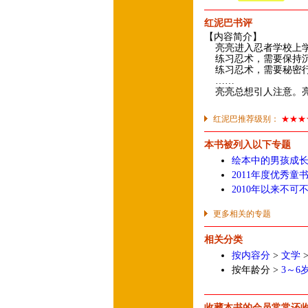
红泥巴书评
【内容简介】
亮亮进入忍者学校上
练习忍术，需要保持沉
练习忍术，需要秘密行
……
亮亮总想引人注意。亮
红泥巴推荐级别：
★★★
本书被列入以下专题
绘本中的男孩成
2011年度优秀童
2010年以来不可
更多相关的专题
相关分类
按内容分
>
文学
按年龄分 >
3～6
收藏本书的会员常常还