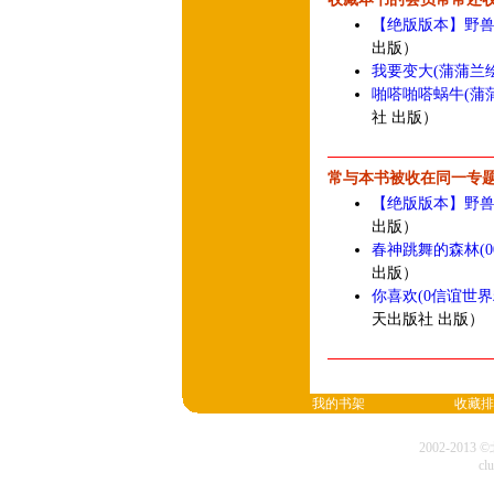
【绝版版本】野
出版）
我要变大(蒲蒲兰
啪嗒啪嗒蜗牛(蒲蒲
社 出版）
常与本书被收在同一专
【绝版版本】野
出版）
春神跳舞的森林(
出版）
你喜欢(0信谊世
天出版社 出版）
我的书架
收藏排
2002-20
cl