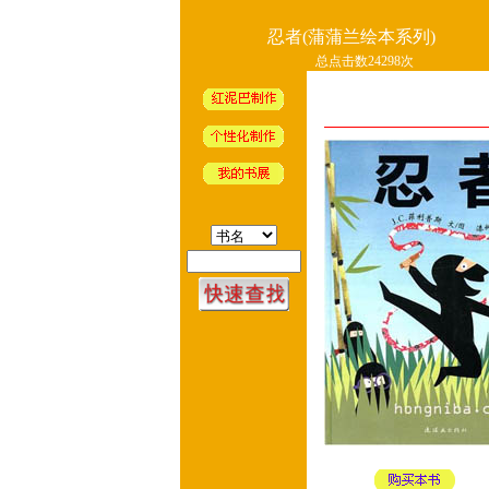
忍者(蒲蒲兰绘本系列)
总点击数24298次