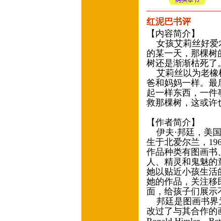
红泥巴书评
【内容简介】
女孩艾莉丝好爱农
的某一天，那棵树
树还是渐渐枯死了
艾莉丝以为老橡树
爸和妈妈一样。最
起一样东西，一件
救那棵树，这或许
【作者简介】
伊夫·邦廷，美国
生于北爱尔兰，19
作品种类有图画书
人、精灵和鬼魅的
她以贴近小孩生活
她的作品，关注移
面，给孩子们展
邦廷是图画书界为
改过了与其合作的