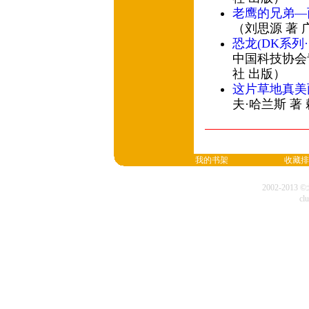
老鹰的兄弟—
（刘思源 著
恐龙(DK系列·
中国科技协会
社 出版）
这片草地真美
夫·哈兰斯 著
我的书架
收藏排
2002-20
cl