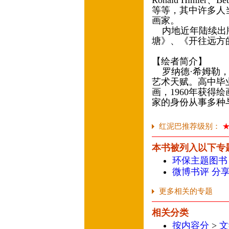
Ronald Himler、Be
等等，其中许多人
画家。
内地近年陆续出版
塘》、《开往远方
【绘者简介】
罗纳德·希姆勒，
艺术天赋。高中毕
画，1960年获得
家的身份从事多种
红泥巴推荐级别：
本书被列入以下专
环保主题图书
微博书评 分
更多相关的专题
相关分类
按内容分
>
文