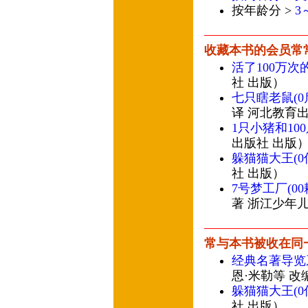
按年龄分 >
3
收藏本书的会员常
活了100万次
社 出版）
七只瞎老鼠(
译 河北教育
1只小猪和10
出版社 出版
躲猫猫大王(
社 出版）
7号梦工厂(0
著 浙江少年
常与本书被收在同
经典名著导览系
恩·米勒等 改
躲猫猫大王(
社 出版）