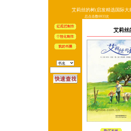
艾莉丝的树(启发精选国际大
总点击数6933次
艾莉丝