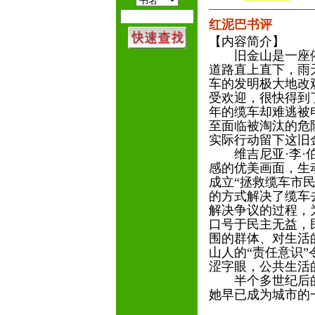
红泥巴书评
【内容简介】
旧金山是一座依
道路直上直下，雨天
车的发明极大地改
受欢迎，很快得到
年的缆车却难逃被
至面临被淘汰的危
实际行动留下这旧
维吉尼亚·李·伯
感的优美画面，生
成立“拯救缆车市
的方式解决了缆车
解决争议的过程，
口号于民主无益，
围的群体、对生活
山人的“责任意识
涩字眼，公共生活
半个多世纪后的
她早已成为城市的