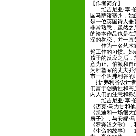
【作者简介】
维吉尼亚·李·伯顿（Vi
国马萨诸塞州，她
是一位英国诗人兼
非常熟悉，虽然之
的绘本作品也是在
深的眷恋，并一直
作为一名艺术家
起工作的习惯。她
孩子的反应之后，
意为止。伯顿和自
为雕塑家的丈夫乔
市一个叫弗利谷的
一批“弗利谷设计
们富于创新性和高
内人们的注意和称
维吉尼亚·李·伯
《迈克·马力甘和
《凯迪和一场很大的
房子》，与安妮·马
《罗宾汉之歌》，
《生命的故事》。19