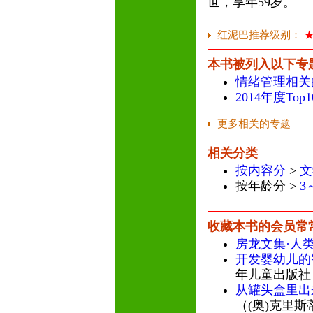
世，享年59岁。
红泥巴推荐级别：
本书被列入以下专
情绪管理相关
2014年度To
更多相关的专题
相关分类
按内容分
>
文
按年龄分 >
3
收藏本书的会员常
房龙文集·人
开发婴幼儿的
年儿童出版社
从罐头盒里出
（(奥)克里斯