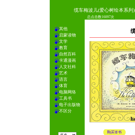
缆车梅波儿(爱心树绘本系列)
总点击数16097次
其他
启蒙读物
文学
教育
自然百科
卡通漫画
人文社科
艺术
语言
体育
电脑网络
工具书
电子出版物
不区分