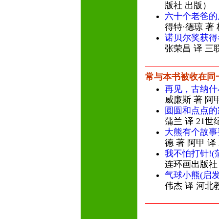
版社 出版）
六十个老爸的
得特·德琼 著
诺贝尔奖获得
张荣昌 译 三
常与本书被收在同
再见，古纳什
威廉斯 著 阿
圆圆和点点的
蒲兰 译 21
大熊有个故事
德 著 阿甲 译
我不怕打针!(
连环画出版社
气球小熊(启
伟杰 译 河北