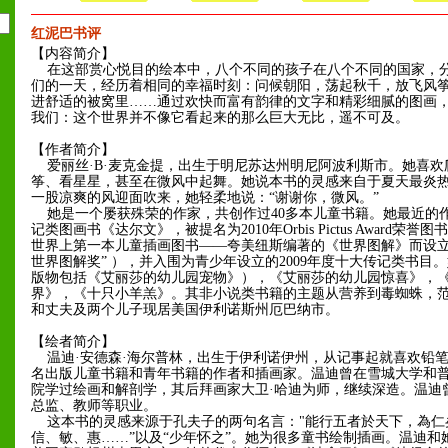
红泥巴书评
【内容简介】
在这部赏心悦目的绘本中，八个不同的孩子在八个不同的国家，
们的一天，经历着相同的幸福时刻：问候朝阳，荡起秋千，放飞风
进舒适的被窝里……通过欢快而富有韵律的文字和精彩细腻的图画
我们：这个世界并不像它看起来的那么巨大无比，遥不可及。
【作者简介】
爱丽丝·B·麦克金提，出生于明尼苏达州明尼阿波利斯市。她喜欢
筝、看星星，甚至在微风中起舞。她说本书的灵感来自于夏天最炎
一股凉爽的风迎面吹来，她轻柔地说：“谢谢你，微风。”
她是一个屡获殊荣的作家，共创作过40多本儿童书籍。她最近的
记类图画书《达尔文》，被提名为2010年Orbis Pictus Award荣誉
世界上第一本儿童插画图书——夸美纽斯编著的《世界图解》而设立
世界图解奖” ），并入围为青少年设立的2009年度十大传记类书目
版物包括《艾丽莎的幼儿园宠物》），《艾丽莎的幼儿园惊喜》，
界》，《十只小羊羔》。其非小说类书籍的主题从营养到毒蜘蛛，
和丈夫及两个儿子现居美国伊利诺斯州厄巴纳市。
【绘者简介】
温迪·安德森·海尔普林，出生于伊利诺伊州，从记事起就喜欢铅
名出版儿童书籍和青年书籍的作者和插画家。温迪曾在雪城大学和
院学过绘画和解剖学，其后拜画家大卫·哈迪为师，继续深造。温迪
总监、教师等职业。
这本书的灵感来源于孔夫子的两句名言："能行五者於天下，為仁
信、敏、惠……”以及“少年怀之”。她为很多童书绘制插画。温迪和