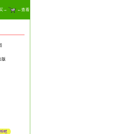
买→
←查看
图
出版