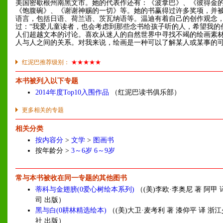
美国密歇根州南黑文市。她的代表作还有：《波拿巴》、《彼得金
《饱腹碗》、《谢谢神赐的一切》等。她的书赢得过许多奖项，并
语言，包括日语、荷兰语、茨瓦纳语等。温迪有着自己的创作观念
过：“我爱儿童读者，也会考虑到那些念书给孩子听的人，希望我的
人们超越文本的讨论。喜欢从迷人的自然世界中寻找不竭的绘画素
人与人之间的关系。对我来说，绘画是一种可以了解某人或某事的可
红泥巴推荐级别：
★★★★★
本书被列入以下专题
2014年度Top10入围作品
（红泥巴读书俱乐部）
更多相关的专题
相关分类
按内容分
>
文学
>
图画书
按年龄分 >
3～6岁
6～9岁
常与本书被收在同一专题的其他图书
蒂科与金翅膀(0爱心树绘本系列)
（(美)李欧·李奥尼 著 阿甲
司 出版）
黑与白(0耕林精选绘本)
（(美)大卫·麦考利 著 漆仰平 译 浙
社 出版）