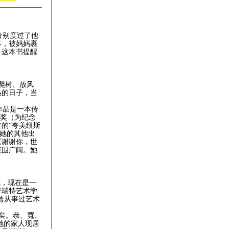
分别度过了他
筝，被妈妈裹
，这本书提醒
爬树、放风
热的日子，当
作品是一本传
图书奖（为纪念
的“夸美纽斯
。她的其他出
《谢谢你，世
范围广阔。她
笔，现在是一
普瑞特艺术学
曾从事过艺术
矣。恭、寬、
她的家人现居