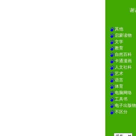
谢
其他
启蒙读物
文学
教育
自然百科
卡通漫画
人文社科
艺术
语言
体育
电脑网络
工具书
电子出版物
不区分