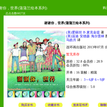
购
谢你，世界(蒲蒲兰绘本系列)
总点击数6827次
谢谢你，世界(蒲蒲兰绘本系列)
(美)爱丽丝·B·麦克金提
著
(美)温迪·安德森·海尔普林
马皓月
译
连环画出版社 2013年07月 
暂无库存
原价：32.8 会员价：28.9
会员折扣：88%
开本：16 装帧：精装
关注年龄：
3～6岁
6～9岁
综合推荐级别： 5.0