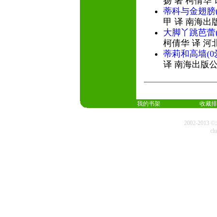
扬 著 柯倩华
蒂科与金翅膀
甲 译 南海出
大脚丫跳芭蕾
柯倩华 译 河
蒂莉和高墙(0
译 南海出版公
我的书架
收藏排
2002-20
cl