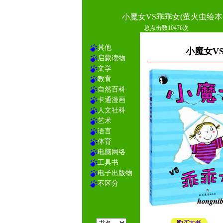
小魔女VS乖乖女(萤火虫绘本
总点击数10476次
其他
小魔女V
启蒙读物
文学
教育
自然百科
卡通漫画
人文社科
艺术
语言
体育
电脑网络
工具书
电子出版物
不区分