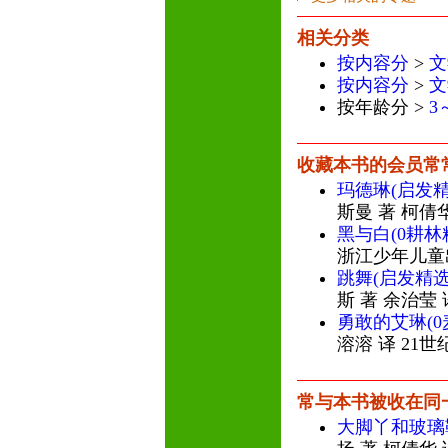
相关分类
按内容分
>
文
按内容分
>
文
按年龄分 >
3
收藏本书的会员常
玛德琳(启发
斯曼 著 柯倩
黑与白(0耕林
浙江少年儿童
跳舞(启发精
斯 著 余治莹
勇敢的艾琳(
溶溶 译 21
常与本书被收在同
大脚丫和玻璃