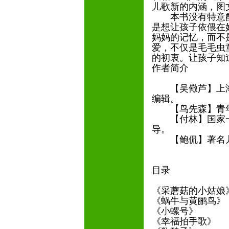
儿歌新的内涵，图
本书没有特意配
是想让孩子依偎在
妈妈的记忆，而不
爱，不仅是毛毛虫
的初衷。让孩子知
作者简介
【吴儆芦】上海
编辑。
【鸟先森】青年
【付林】国家一
导。
【鲍侃】著名儿
目录
《采蘑菇的小姑娘
《蜗牛与黄鹂鸟》
《小螺号》
《幸福拍手歌》