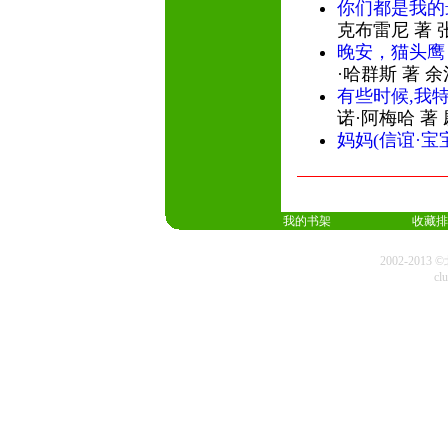
你们都是我的
克布雷尼 著 
晚安，猫头鹰
·哈群斯 著 
有些时候,我
诺·阿梅哈 著
妈妈(信谊·宝
我的书架
收藏排
2002-20
cl