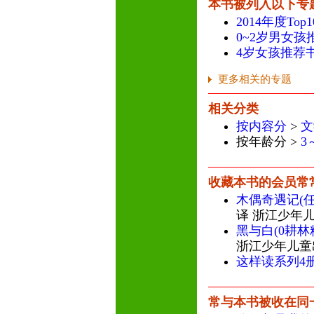
本书被列入以下专
2014年度To
0~2岁男女孩
4岁女孩推荐
更多相关的专题
相关分类
按内容分
>
文
按年龄分 >
3
收藏本书的会员常
木偶奇遇记(
译 浙江少年
黑与白(0耕林
浙江少年儿童
这样读系列4
常与本书被收在同