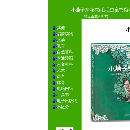
小燕子穿花衣(毛毛虫童书馆)
总点击数9082次
其他
启蒙读物
文学
教育
自然百科
卡通漫画
人文社科
艺术
语言
体育
电脑网络
工具书
电子出版物
不区分