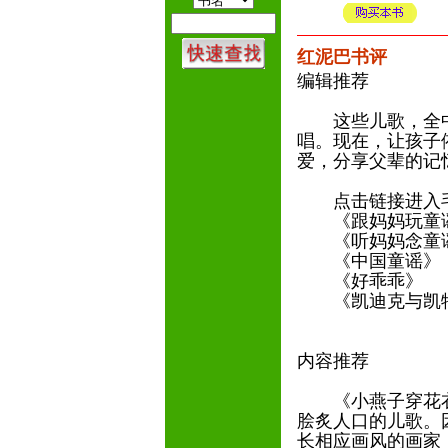
红泥巴书评
编辑推荐
这些儿歌，全中
唱。现在，让孩子
爱，分享父辈的记
点击链接进入毛
《跟妈妈玩童
《听妈妈念童
《中国童谣
《好乖乖》
《凯迪克与凯特
内容推荐
《小燕子穿花衣》
脍炙人口的儿歌。
长相应画风的画家