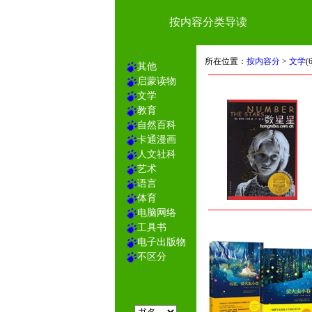
按内容分类导读
所在位置：
按内容分
>
文学
(
其他
启蒙读物
文学
教育
自然百科
卡通漫画
人文社科
艺术
语言
体育
电脑网络
工具书
电子出版物
不区分