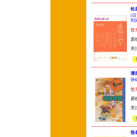
松
(
刘
暂
原价
关
漫
孙
暂
原价
关
怪