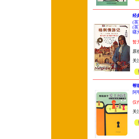
经
(
(
曙
暂
原价
关
帮
阿
仅
关