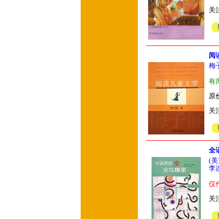
关
阅
梅
有
原价
关
全
(
李
仅
关