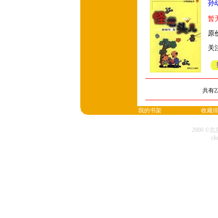
孙
暂
原价
关
共有2
我的书架
收藏
2000 
cl