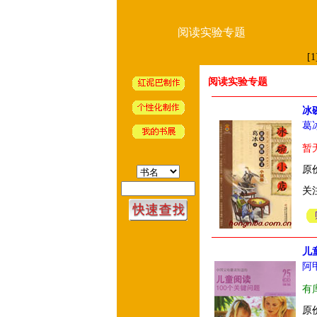
阅读实验专题
[1
阅读实验专题
冰
葛
暂
原价
关
儿
阿
有
原价