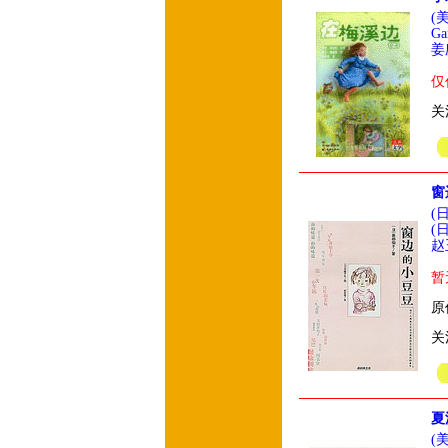
(
Ga
姜
仅
关
窗
(
(
赵
暂
原
关
夏
(