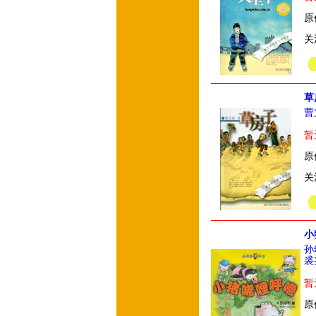
原
关
草
曹
暂
原
关
小
孙
裘
暂
原