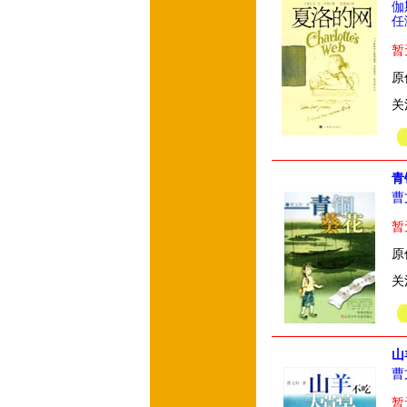
伽
任
暂
原
关
青
曹
暂
原
关
山
曹
暂