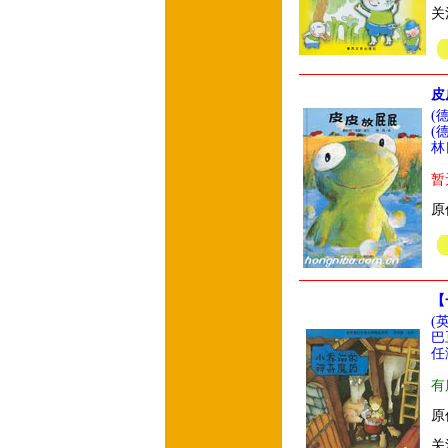
关
皮
(
(
林
暂
原
【
(
巴
任
有
原
关