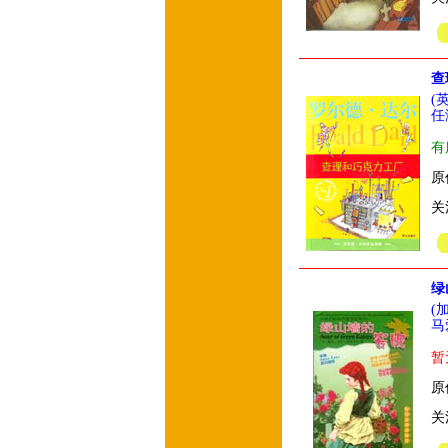
查
(
任
有
原
关
绿
(
马
暂
原
关