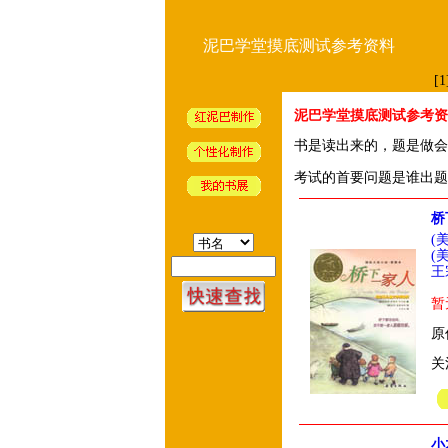
泥巴学堂摸底测试参考资料
[1
泥巴学堂摸底测试参考资
书是读出来的，题是做
考试的首要问题是谁出题
桥
(
(
王
暂
原
关
小