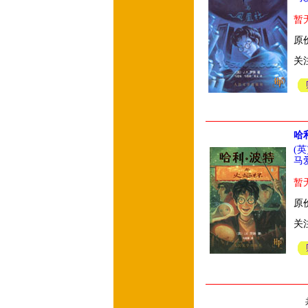
暂
原价
关
哈
(英
马
暂
原价
关