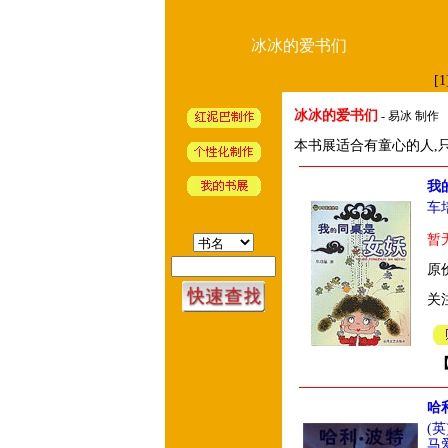
冰冰的爱书们
[1
冰冰的爱书们
- 易冰 制作
本书展适合有童心的人,只
我
车
暂
原价
关
哈
(英
马