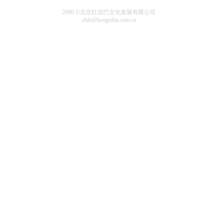
2000 ©北京红泥巴文化发展有限公司
club@hongniba.com.cn