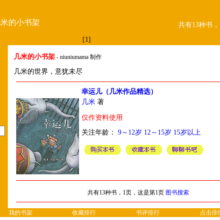
几米的小书架
共有13种书，
[1]
几米的小书架
- niuniumama 制作
几米的世界，意犹未尽
幸运儿（几米作品精选）
几米
著
仅作资料使用
关注年龄：
9～12岁
12～15岁
15岁以上
共有13种书，1页，这是第1页
图书搜索
我的书架
收藏排行
书评排行
点击排