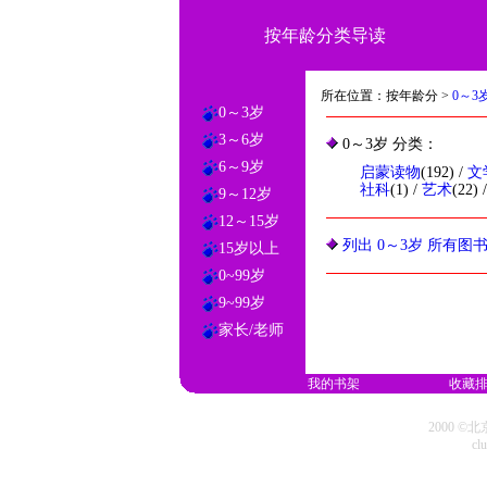
按年龄分类导读
所在位置：按年龄分 >
0～3
0～3岁
3～6岁
0～3岁 分类：
6～9岁
启蒙读物
(192) /
文
社科
(1) /
艺术
(22) 
9～12岁
12～15岁
列出 0～3岁 所有图
15岁以上
0~99岁
9~99岁
家长/老师
我的书架
收藏
2000 
cl