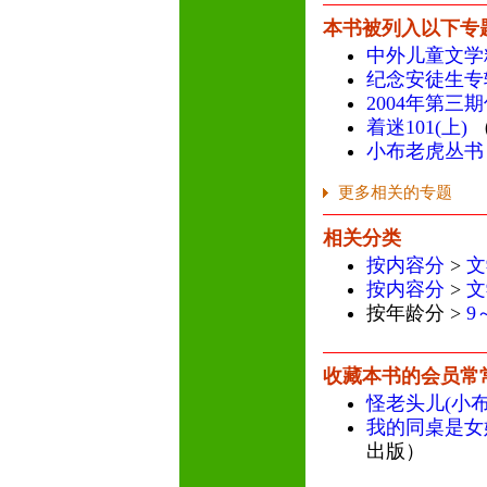
本书被列入以下专
中外儿童文学
纪念安徒生专
2004年第三
着迷101(上)
小布老虎丛书
更多相关的专题
相关分类
按内容分
>
文
按内容分
>
文
按年龄分 >
9
收藏本书的会员常
怪老头儿(小
我的同桌是女
出版）