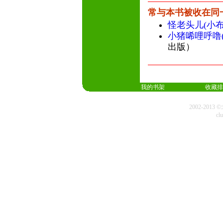
常与本书被收在同
怪老头儿(小
小猪唏哩呼噜
出版）
我的书架
收藏排
2002-20
cl