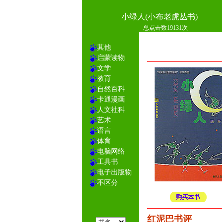
小绿人(小布老虎丛书)
总点击数19131次
其他
启蒙读物
文学
教育
自然百科
卡通漫画
人文社科
艺术
语言
体育
电脑网络
工具书
电子出版物
不区分
红泥巴书评