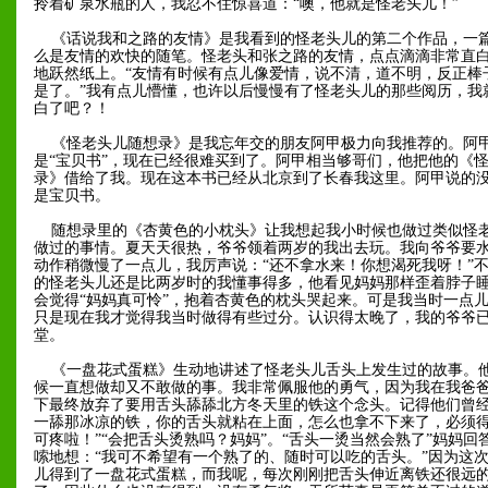
拎着矿泉水瓶的人，我忍不住惊喜道：“噢，他就是怪老头儿！”
《话说我和之路的友情》是我看到的怪老头儿的第二个作品，一
么是友情的欢快的随笔。怪老头和张之路的友情，点点滴滴非常直
地跃然纸上。“友情有时候有点儿像爱情，说不清，道不明，反正棒
是了。”我有点儿懵懂，也许以后慢慢有了怪老头儿的那些阅历，我
白了吧？！
《怪老头儿随想录》是我忘年交的朋友阿甲极力向我推荐的。阿
是“宝贝书”，现在已经很难买到了。阿甲相当够哥们，他把他的《
录》借给了我。现在这本书已经从北京到了长春我这里。阿甲说的
是宝贝书。
随想录里的《杏黄色的小枕头》让我想起我小时候也做过类似怪
做过的事情。夏天天很热，爷爷领着两岁的我出去玩。我向爷爷要
动作稍微慢了一点儿，我厉声说：“还不拿水来！你想渴死我呀！”
的怪老头儿还是比两岁时的我懂事得多，他看见妈妈那样歪着脖子
会觉得“妈妈真可怜”，抱着杏黄色的枕头哭起来。可是我当时一点
只是现在我才觉得我当时做得有些过分。认识得太晚了，我的爷爷
堂。
《一盘花式蛋糕》生动地讲述了怪老头儿舌头上发生过的故事。
候一直想做却又不敢做的事。我非常佩服他的勇气，因为我在我爸
下最终放弃了要用舌头舔舔北方冬天里的铁这个念头。记得他们曾经
一舔那冰凉的铁，你的舌头就粘在上面，怎么也拿不下来了，必须
可疼啦！”“会把舌头烫熟吗？妈妈”。“舌头一烫当然会熟了”妈妈回
嗦地想：“我可不希望有一个熟了的、随时可以吃的舌头。”因为这
儿得到了一盘花式蛋糕，而我呢，每次刚刚把舌头伸近离铁还很远