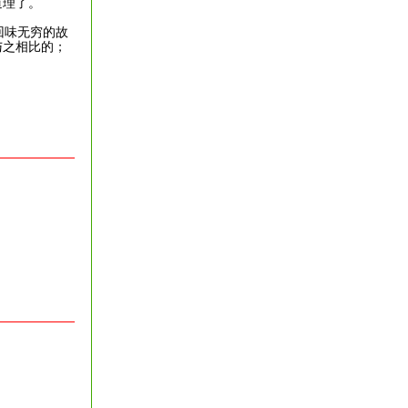
道理了。
回味无穷的故
与之相比的；