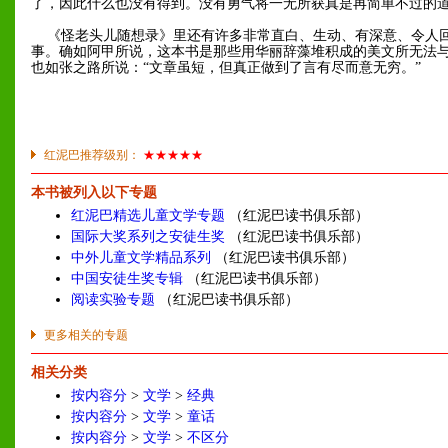
了，因此什么也没有得到。没有勇气将一无所获真是再简单不过的
《怪老头儿随想录》里还有许多非常直白、生动、有深意、令人
事。确如阿甲所说，这本书是那些用华丽辞藻堆积成的美文所无法
也如张之路所说：“文章虽短，但真正做到了言有尽而意无穷。”
红泥巴推荐级别：
★★★★★
本书被列入以下专题
红泥巴精选儿童文学专题
（红泥巴读书俱乐部）
国际大奖系列之安徒生奖
（红泥巴读书俱乐部）
中外儿童文学精品系列
（红泥巴读书俱乐部）
中国安徒生奖专辑
（红泥巴读书俱乐部）
阅读实验专题
（红泥巴读书俱乐部）
更多相关的专题
相关分类
按内容分
>
文学
>
经典
按内容分
>
文学
>
童话
按内容分
>
文学
>
不区分