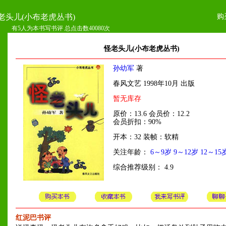
购
老头儿(小布老虎丛书)
有5人为本书写书评 总点击数40080次
怪老头儿(小布老虎丛书)
孙幼军
著
春风文艺 1998年10月 出版
暂无库存
原价：13.6 会员价：12.2
会员折扣：90%
开本：32 装帧：软精
关注年龄：
6～9岁
9～12岁
12～15
综合推荐级别： 4.9
红泥巴书评