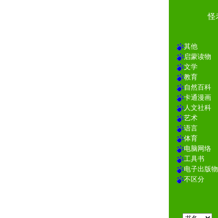
怪
其他
启蒙读物
文学
教育
自然百科
卡通漫画
人文社科
艺术
语言
体育
电脑网络
工具书
电子出版物
不区分