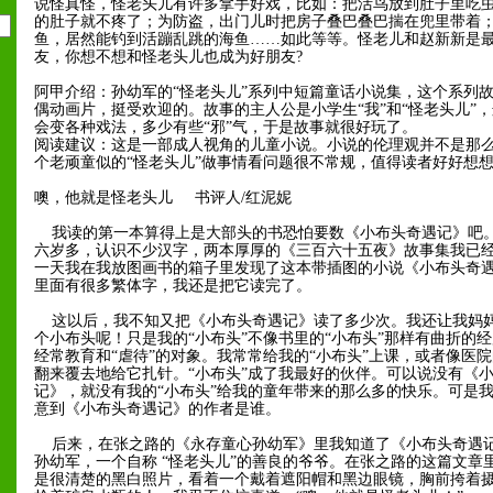
说怪真怪，怪老头儿有许多拿手好戏，比如：把活鸟放到肚子里吃
的肚子就不疼了；为防盗，出门儿时把房子叠巴叠巴揣在兜里带着
鱼，居然能钓到活蹦乱跳的海鱼……如此等等。怪老儿和赵新新是
友，你想不想和怪老头儿也成为好朋友?
阿甲介绍：孙幼军的“怪老头儿”系列中短篇童话小说集，这个系列
偶动画片，挺受欢迎的。故事的主人公是小学生“我”和“怪老头儿”
会变各种戏法，多少有些“邪”气，于是故事就很好玩了。
阅读建议：这是一部成人视角的儿童小说。小说的伦理观并不是那
个老顽童似的“怪老头儿”做事情看问题很不常规，值得读者好好想
噢，他就是怪老头儿 书评人/红泥妮
我读的第一本算得上是大部头的书恐怕要数《小布头奇遇记》吧
六岁多，认识不少汉字，两本厚厚的《三百六十五夜》故事集我已
一天我在我放图画书的箱子里发现了这本带插图的小说《小布头奇
里面有很多繁体字，我还是把它读完了。
这以后，我不知又把《小布头奇遇记》读了多少次。我还让我妈
个小布头呢！只是我的“小布头”不像书里的“小布头”那样有曲折的
经常教育和“虐待”的对象。我常常给我的“小布头”上课，或者像医
翻来覆去地给它扎针。“小布头”成了我最好的伙伴。可以说没有《
记》，就没有我的“小布头”给我的童年带来的那么多的快乐。可是
意到《小布头奇遇记》的作者是谁。
后来，在张之路的《永存童心孙幼军》里我知道了《小布头奇遇
孙幼军，一个自称 “怪老头儿”的善良的爷爷。在张之路的这篇文章
是很清楚的黑白照片，看着一个戴着遮阳帽和黑边眼镜，胸前挎着