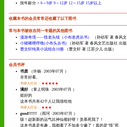
按年龄分 >
6～9岁
9～12岁
12～15岁
15岁以上
收藏本书的会员常常还收藏了以下图书
常与本书被收在同一专题的其他图书
漫游奇境——怪老头续（小布老虎丛书）
（孙幼军 著 春风文
小猪唏哩呼噜(小布头丛书)
（孙幼军 著 春风文艺出版社 出
曹文轩纯美小说组合10册
（曹文轩 著 江苏少儿 出版）
会员书评
书质
（许杨 ·2003年07月 ）
非常好看。
书评人打分：
★★★★★
满好
（掌上明珠 ·2003年07月 ）
挺好的
这本书共有42个人让我借给他
书评人打分：
★★★
good!!!!!!
（雨珂 ·2003年07月 ）
咳！赵新新的运气比神仙都好呀！羡慕死我了！
这本书真是有趣，我都看了不知多少遍了！真的是“怪”死