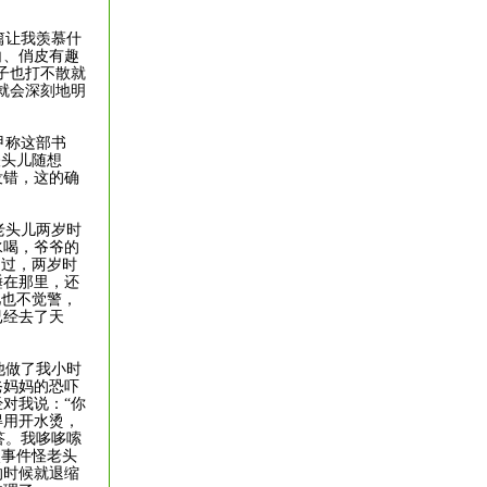
篇让我羡慕什
白、俏皮有趣
子也打不散就
就会深刻地明
甲称这部书
怪头儿随想
没错，这的确
老头儿两岁时
水喝，爷爷的
不过，两岁时
睡在那里，还
儿也不觉警，
已经去了天
他做了我小时
爸妈妈的恐吓
对我说：“你
得用开水烫，
答。我哆哆嗦
次事件怪老头
的时候就退缩