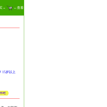
买→
←查看
岁
15岁以上