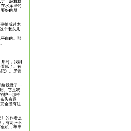
虫子，赵新新
；在水库里钓
最要好的朋
故事拍成过木
，这个老头儿
么平白的。那
想。
。那时，我刚
经看腻了。有
遇记》。尽管
妈给我做了一
经历。它是我
院的护士那样
小布头奇遇
我完全没有注
记》的作者是
里，有两张不
摄象机，手里