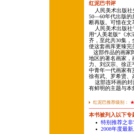
红泥巴书评
人民美术出版社先
50—60年代出版
断再版。可惜在文
人民美术出版社于1
用“人美老版”《
齐，至此共30集，
使这套画库更臻完
这部作品的画家阵
地区的著名画家，
力、刘汉宗、徐正
中青年一代画家有
徐有武、罗希贤、
这部连环画的封面
有鲜明的主题与本
红泥巴推荐级别：
本书被列入以下专
特别推荐之非
2008年度最