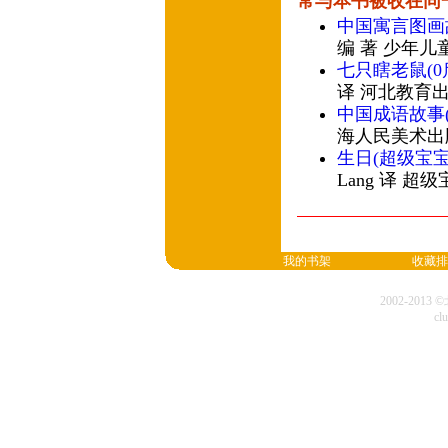
常与本书被收在同
中国寓言图画
编 著 少年儿
七只瞎老鼠(
译 河北教育
中国成语故事(
海人民美术出
生日(超级宝宝绘
Lang 译 超
我的书架
收藏排
2002-20
cl