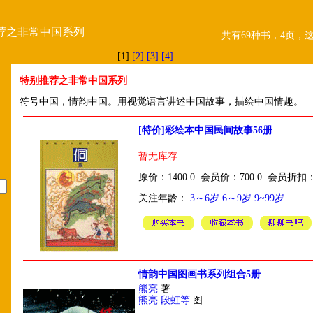
荐之非常中国系列
共有69种书，4页，
[1]
[2]
[3]
[4]
特别推荐之非常中国系列
符号中国，情韵中国。用视觉语言讲述中国故事，描绘中国情趣。
[特价]彩绘本中国民间故事56册
暂无库存
原价：1400.0 会员价：700.0 会员折扣
关注年龄：
3～6岁
6～9岁
9~99岁
情韵中国图画书系列组合5册
熊亮
著
熊亮 段虹等
图