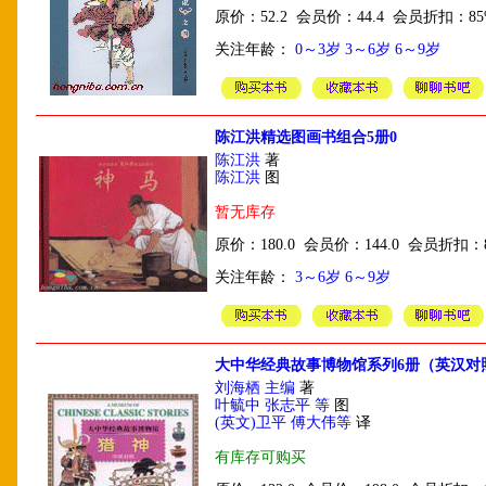
原价：52.2 会员价：44.4 会员折扣：85
关注年龄：
0～3岁
3～6岁
6～9岁
陈江洪精选图画书组合5册0
陈江洪
著
陈江洪
图
暂无库存
原价：180.0 会员价：144.0 会员折扣：
关注年龄：
3～6岁
6～9岁
大中华经典故事博物馆系列6册（英汉对
刘海栖 主编
著
叶毓中 张志平 等
图
(英文)卫平 傅大伟等
译
有库存可购买