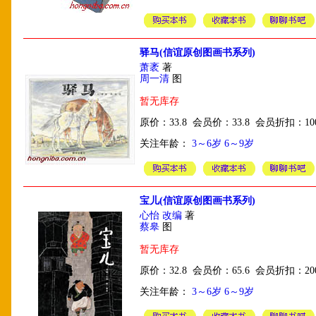
驿马(信谊原创图画书系列)
萧袤
著
周一清
图
暂无库存
原价：33.8 会员价：33.8 会员折扣：10
关注年龄：
3～6岁
6～9岁
宝儿(信谊原创图画书系列)
心怡 改编
著
蔡皋
图
暂无库存
原价：32.8 会员价：65.6 会员折扣：20
关注年龄：
3～6岁
6～9岁