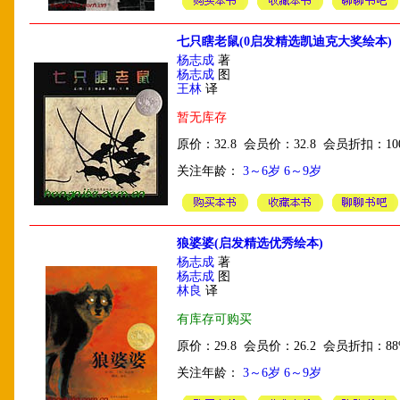
七只瞎老鼠(0启发精选凯迪克大奖绘本)
杨志成
著
杨志成
图
王林
译
暂无库存
原价：32.8 会员价：32.8 会员折扣：10
关注年龄：
3～6岁
6～9岁
狼婆婆(启发精选优秀绘本)
杨志成
著
杨志成
图
林良
译
有库存可购买
原价：29.8 会员价：26.2 会员折扣：88
关注年龄：
3～6岁
6～9岁