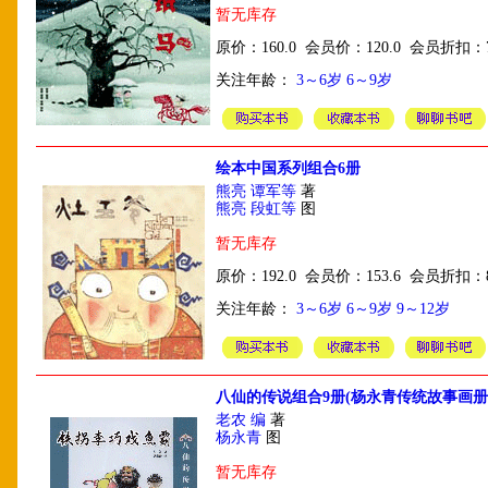
暂无库存
原价：160.0 会员价：120.0 会员折扣：
关注年龄：
3～6岁
6～9岁
绘本中国系列组合6册
熊亮 谭军等
著
熊亮 段虹等
图
暂无库存
原价：192.0 会员价：153.6 会员折扣：
关注年龄：
3～6岁
6～9岁
9～12岁
八仙的传说组合9册(杨永青传统故事画册
老农 编
著
杨永青
图
暂无库存