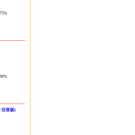
75%
80%
·注音版)