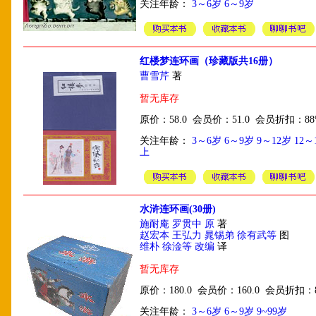
关注年龄：
3～6岁
6～9岁
红楼梦连环画（珍藏版共16册）
曹雪芹
著
暂无库存
原价：58.0 会员价：51.0 会员折扣：88
关注年龄：
3～6岁
6～9岁
9～12岁
12～
上
水浒连环画(30册)
施耐庵 罗贯中 原
著
赵宏本 王弘力 晁锡弟 徐有武等
图
维朴 徐淦等 改编
译
暂无库存
原价：180.0 会员价：160.0 会员折扣：
关注年龄：
3～6岁
6～9岁
9~99岁