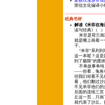
爱丽丝漫游奇境(
荣信文化编译小组
经典书评
解读《米菲在海
读与经典》） ）
米菲是荷兰画家
就是嘴上画着一
子。
“米菲”系列到
这一本呢？这是
到了极限”的图
不单故事单纯
——你看，兔爸
但我们却看不见
看，他们翻过沙
不见米菲他们的
后面的连续三页
丘这一页，只画
就代表了沙丘。