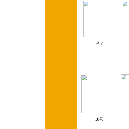
哭了
斑马