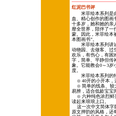
红泥巴书评
米菲绘本系列是由荷
血、精心创作的图画
十多岁，她和她的亲
靡全世界，陪伴了一
蒙。因此，米菲绘本
本图画书”。
米菲绘本系列讲述
动物园、去做客、过
欢乐，有伤心，有困
字，简单、平静但传
象。它能教会0～3
度。
米菲绘本系列的
⊙ 40开的小开本
⊙ 简单的线条、较
易辨，适合低龄宝宝
⊙ 六种纯色浓烈鲜
读起来琅琅上口。
这一次中文简体字版
原文押韵的风格，还