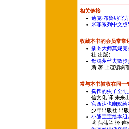
相关链接
迪克·布鲁纳官方
米菲系列中文版
收藏本书的会员常常
插图大师莫妮克
社 出版）
母鸡萝丝去散步(
斯 著 上谊编辑
常与本书被收在同一
摇摆的虫子全4册
信文化 译 未来
宫西达也幽默绘
少年出版社 出
小熊宝宝绘本组合
著 蒲蒲兰 译 