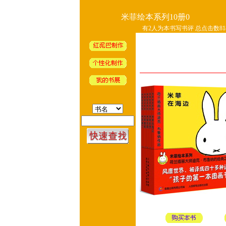
米菲绘本系列10册0
有2人为本书写书评 总点击数818