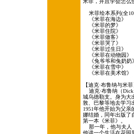
米菲，并且学会怎么
米菲绘本系列(全10
《米菲在海边》
《米菲的梦》
《米菲住院》
《米菲做客》
《米菲哭了》
《米菲过生日》
《米菲在动物园》
《兔爷爷和兔奶奶
《米菲在雪中》
《米菲在美术馆》
【迪克·布鲁纳与米
迪克·布鲁纳（Dick 
城乌德勒支。身为大
敦、巴黎等地去学习
1951年他开始为父
娜结婚，同年出版了自
第一本《米菲》。
那一年，他与夫人，
他讲一个生活在花园