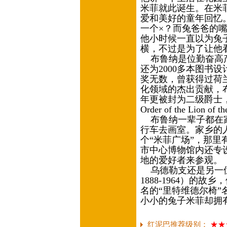
米菲就此诞生。在米
爱和美好的童年回忆
一个×？而兔爸爸的
他小时候一直以为兔
横，不过是为了让他
布鲁纳是位勤奋高产
还为2000多本图书
奖无数，曾获得过荷
化领域的杰出贡献，布
年更被封为二级爵士，授予荷
Order of the Lio
布鲁纳一辈子都在家
行车去画室。家乡的
个“米菲广场”，那
市中心博物馆内还专
地的爱好者来参观。
乌德勒支还是另一位工业设
1888-1964）的
名的“里特维德尔椅
小小的兔子米菲却拥
红泥巴推荐级别：
★★