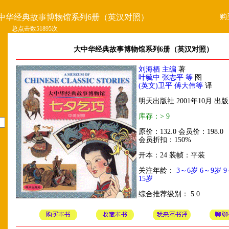
购
中华经典故事博物馆系列6册（英汉对照）
总点击数51895次
大中华经典故事博物馆系列6册（英汉对照）
刘海栖 主编
著
叶毓中 张志平 等
图
(英文)卫平 傅大伟等
译
明天出版社 2001年10月 出版
库存：> 9
原价：132.0 会员价：198.0
会员折扣：150%
开本：24 装帧：平装
关注年龄：
3～6岁
6～9岁
9
15岁
综合推荐级别： 5.0