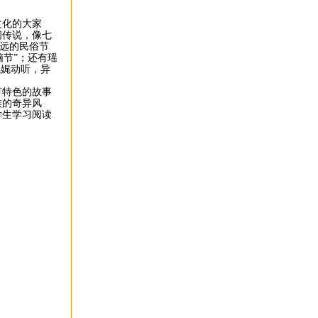
文化的大家
间传说，像七
久远的民俗节
脑节”；还有瑶
娓娓动听，异
有特色的故事
族的奇异风
学生学习阅读