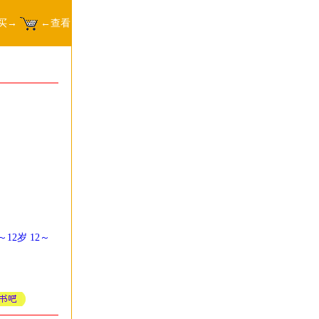
买→
←查看
～12岁
12～