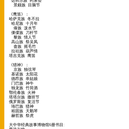
达斡尔族 药泉会
景颇族 目脑节
《鹰笛》：
哈萨克族 冬不拉
哈尼族 十月年
傣族 泼水节
傈僳族 刀杆节
黎族 情人节
高山族 祭吴凤
畲族 摇毛竹
拉祜族 葫芦情
塔吉克族 鹰笛
《猎神》：
京族 独弦琴
基诺族 太阳花
德昂族 串姑娘
门巴族 神牛
独龙族 竹筒酒
鄂伦春族 火神
塔塔尔族 撒班节
俄罗斯族 复活节
珞巴族 猎神
裕固族 天鹅琴
赫哲族 祭虎
大中华经典故事博物馆6册书目: