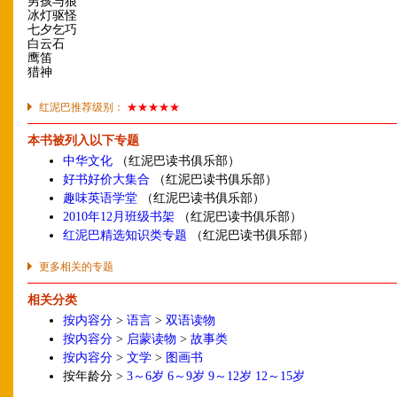
男孩与狼
冰灯驱怪
七夕乞巧
白云石
鹰笛
猎神
红泥巴推荐级别：
★★★★★
本书被列入以下专题
中华文化
（红泥巴读书俱乐部）
好书好价大集合
（红泥巴读书俱乐部）
趣味英语学堂
（红泥巴读书俱乐部）
2010年12月班级书架
（红泥巴读书俱乐部）
红泥巴精选知识类专题
（红泥巴读书俱乐部）
更多相关的专题
相关分类
按内容分
>
语言
>
双语读物
按内容分
>
启蒙读物
>
故事类
按内容分
>
文学
>
图画书
按年龄分 >
3～6岁
6～9岁
9～12岁
12～15岁