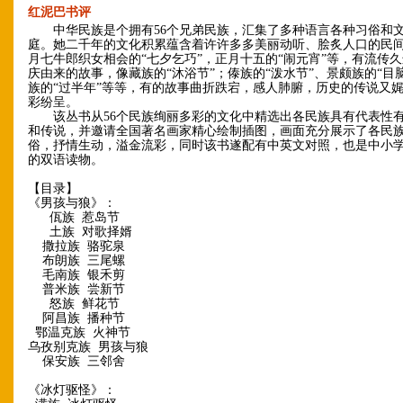
红泥巴书评
中华民族是个拥有56个兄弟民族，汇集了多种语言各种习俗和
庭。她二千年的文化积累蕴含着许许多多美丽动听、脍炙人口的民
月七牛郎织女相会的“七夕乞巧”，正月十五的“闹元宵”等，有流传
庆由来的故事，像藏族的“沐浴节”；傣族的“泼水节”、景颇族的“目
族的“过半年”等等，有的故事曲折跌宕，感人肺腑，历史的传说又
彩纷呈。
该丛书从56个民族绚丽多彩的文化中精选出各民族具有代表性
和传说，并邀请全国著名画家精心绘制插图，画面充分展示了各民
俗，抒情生动，溢金流彩，同时该书遂配有中英文对照，也是中小
的双语读物。
【目录】
《男孩与狼》：
佤族 惹岛节
土族 对歌择婿
撒拉族 骆驼泉
布朗族 三尾螺
毛南族 银禾剪
普米族 尝新节
怒族 鲜花节
阿昌族 播种节
鄂温克族 火神节
乌孜别克族 男孩与狼
保安族 三邻舍
《冰灯驱怪》：