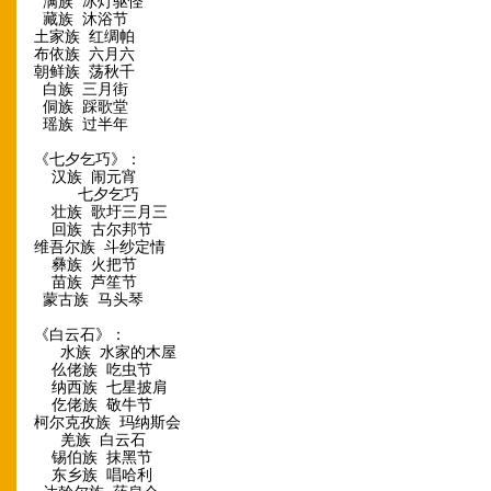
满族 冰灯驱怪
藏族 沐浴节
土家族 红绸帕
布依族 六月六
朝鲜族 荡秋千
白族 三月街
侗族 踩歌堂
瑶族 过半年
《七夕乞巧》：
汉族 闹元宵
七夕乞巧
壮族 歌圩三月三
回族 古尔邦节
维吾尔族 斗纱定情
彝族 火把节
苗族 芦笙节
蒙古族 马头琴
《白云石》：
水族 水家的木屋
仫佬族 吃虫节
纳西族 七星披肩
仡佬族 敬牛节
柯尔克孜族 玛纳斯会
羌族 白云石
锡伯族 抹黑节
东乡族 唱哈利