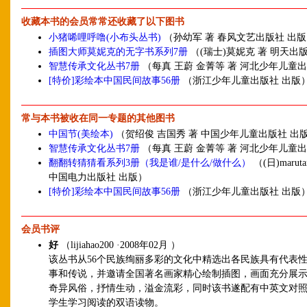
收藏本书的会员常常还收藏了以下图书
小猪唏哩呼噜(小布头丛书)
（孙幼军 著 春风文艺出版社 出
插图大师莫妮克的无字书系列7册
（(瑞士)莫妮克 著 明天出
智慧传承文化丛书7册
（每真 王蔚 金菁等 著 河北少年儿童
[特价]彩绘本中国民间故事56册
（浙江少年儿童出版社 出版
常与本书被收在同一专题的其他图书
中国节(美绘本)
（贺绍俊 吉国秀 著 中国少年儿童出版社 出
智慧传承文化丛书7册
（每真 王蔚 金菁等 著 河北少年儿童
翻翻转猜猜看系列3册（我是谁/是什么/做什么）
（(日)marut
中国电力出版社 出版）
[特价]彩绘本中国民间故事56册
（浙江少年儿童出版社 出版
会员书评
好
（lijiahao200 ·2008年02月 ）
该丛书从56个民族绚丽多彩的文化中精选出各民族具有代表
事和传说，并邀请全国著名画家精心绘制插图，画面充分展
奇异风俗，抒情生动，溢金流彩，同时该书遂配有中英文对
学生学习阅读的双语读物。