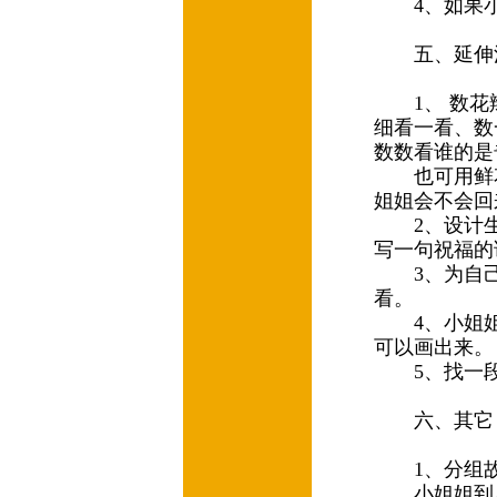
4、如果小
五、延伸
1、 数花
细看一看、数
数数看谁的
也可用鲜花
姐姐会不会
2、设计生
写一句祝福
3、为自己
看。
4、小姐姐
可以画出来
5、找一段
六、其
1、分组故
小姐姐到底