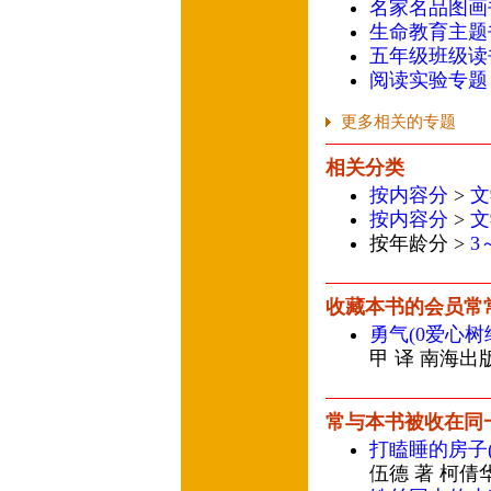
名家名品图画
生命教育主题
五年级班级读
阅读实验专题
更多相关的专题
相关分类
按内容分
>
文
按内容分
>
文
按年龄分 >
3
收藏本书的会员常
勇气(0爱心树
甲 译 南海出
常与本书被收在同
打瞌睡的房子
伍德 著 柯倩