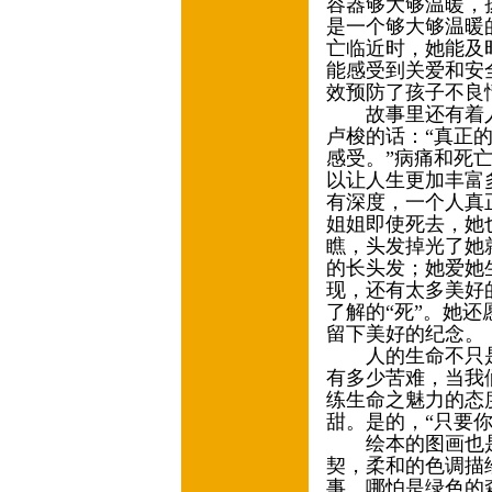
容器够大够温暖，
是一个够大够温暖
亡临近时，她能及
能感受到关爱和安
效预防了孩子不良
故事里还有着人
卢梭的话：“真正
感受。”病痛和死
以让人生更加丰富
有深度，一个人真
姐姐即使死去，她
瞧，头发掉光了她
的长头发；她爱她
现，还有太多美好
了解的“死”。她
留下美好的纪念。
人的生命不只是
有多少苦难，当我
练生命之魅力的态
甜。是的，“只要
绘本的图画也是
契，柔和的色调描
事。哪怕是绿色的