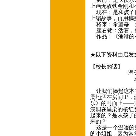
从前：是快快乐乐
上画无敌铁金刚和
现在：是和孩子们
上编故事，再用稿
将来：希望每一
座右铭：活着，
作品：《渔港的
★以下资料由启发
【校长的话】
温暖的故事
袁晓峰◎深
让我们捧起这本书
柔地洒在房间里，
乐》的封面上——
浸润在温柔的橘红
起来的？是从孩子
来的？
这是一个温暖的故
的小姐姐，因为常