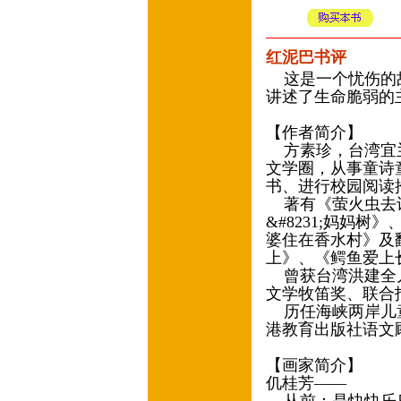
红泥巴书评
这是一个忧伤的故
讲述了生命脆弱的
【作者简介】
方素珍，台湾宜兰
文学圈，从事童诗
书、进行校园阅读
著有《萤火虫去许
&#8231;妈妈
婆住在香水村》及
上》、《鳄鱼爱上
曾获台湾洪建全儿
文学牧笛奖、联合
历任海峡两岸儿童
港教育出版社语文
【画家简介】
仉桂芳——