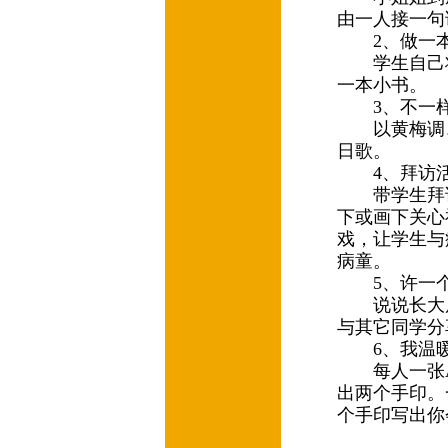
由一人接一句
2、做一本
学生自己将
一本小书。
3、不一样
以黄梅调、
日歌。
4、拜访
带学生拜访
下或画下关心
戏，让学生与
病童。
5、许一
说说长大后
与其它同学
6、我温暖
每人一张A
出两个手印。
个手印写出你