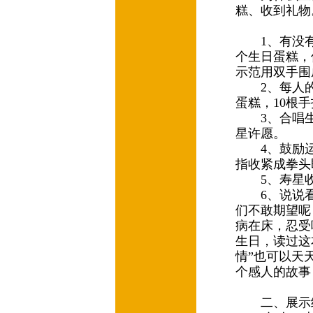
糕、收到礼
1、有没有
个生日蛋糕，
示范用双手围
2、每人的
蛋糕，10根
3、合唱生日
星许愿。
4、鼓励运
指收紧成拳头
5、寿星收
6、说说看
们不敢期望呢
病在床，忍受
生日，读过这
情”也可以天
个感人的故事
二、展示绘