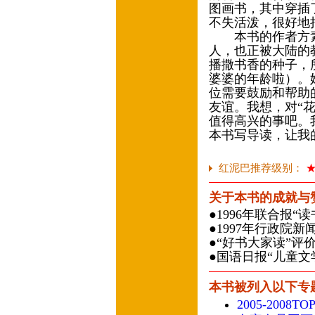
图画书，其中穿插
不失活泼，很好地
本书的作者方素
人，也正被大陆的
播撒书香的种子，
婆婆的年龄啦）。
位需要鼓励和帮助
友谊。我想，对“花
值得高兴的事吧。我
本书写导读，让我
红泥巴推荐级别：
关于本书的成就与
●1996年联合报
●1997年行政院
●“好书大家读”评
●国语日报“儿童文
本书被列入以下专
2005-2008