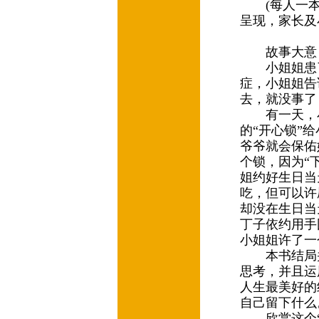
(每人一本
呈现，家长及
故事大意
小姐姐患了
症，小姐姐告
去，就没事了
有一天，小
的“开心锁”
爷爷就会保佑
个锁，因为“
姐约好生日当
吃，但可以许
却没在生日当
丁子依约用手
小姐姐许了一
本书结局并
思考，并且运
人生最美好的
自己留下什
欣赏这个“有