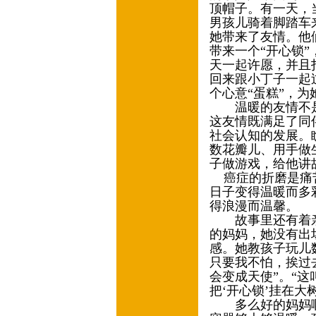
顶帽子。有一天，
男孩儿骑着脚踏车
她带来了友情。他
带来一个“开心锁
天一起许愿，并且
回来跟小丁子一起
个心意“蛋糕”，
温暖的友情不是
这友情既满足了同
社会认知的发展。
数花瓣儿、用手做
子做游戏，给他讲
癌症的折磨是痛苦
日子变得温暖而多
得浪漫而温馨。
故事里还有着亲
的妈妈，她没有出
感。她教孩子玩儿
只要我不怕，挨过
会变成天使”。“这
把‘开心锁’挂在
多么好的妈妈啊