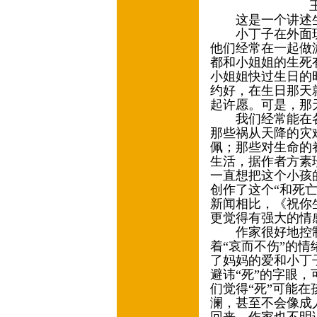
王林◎儿
这是一个讲述生
小丁子在外面玩
他们经常在一起做
都和小姐姐的生死
小姐姐快过生日的
约好，在生日那天
起许愿。可是，那
我们经常能在各种
那些祸从天降的灾
佩；那些对生命的
生活，据作者方素
一直想把这个小孩
创作了这个“和死
新闻相比，《祝你
更觉得有强大的情
作家很好地控制
着“哀而不伤”的
了妈妈的爱和小丁
避讳“死”的字眼
们觉得“死”可能
澜，甚至不会像成