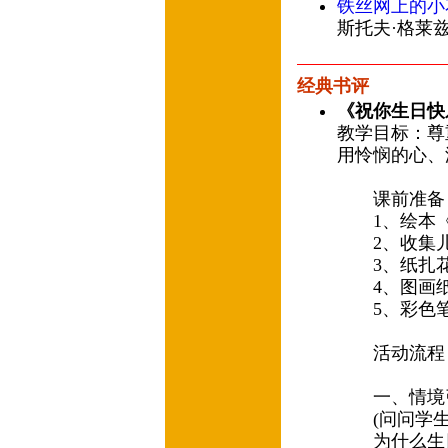
铁丝网上的小
斯托夫·格莱兹
经典书评
《祝你生日快
教学目标：尊
用怜悯的心、
课前准备
1、绘本《
2、收集儿
3、纸扎花
4、图画
5、彩色
活动流程
一、情境
(问问学生
为什么生日