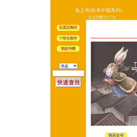
兔儿爷(绘本中国系列)
总点击数32317次