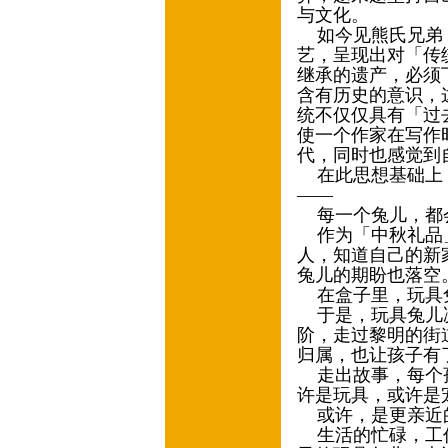
与文化。
如今见熊氏兄弟，
艺，呈现出对「传
继承的遗产，必须
含有历史的意识，
统不仅仅具有「过
使一个作家在写作
代，同时也感觉到
在此思想基础上，
——
每一个兔儿，都
作为「中秋礼品」
人，知道自己的新
兔儿的期盼也落空
在盒子里，玩具
于是，玩具兔儿决
阶，走过黎明的街
归属，也让孩子有
走出故事，每个孩
许是玩具，或许是
或许，是更亲近
生活的忙碌，工作