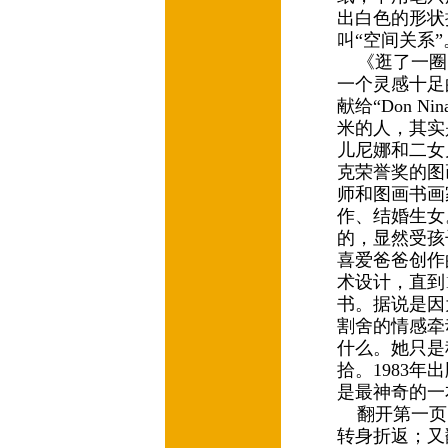
出白色的形状
叫“空间关系
《逛了一圈
一个灵感十足
献给“Don N
米的人，其实
儿尼娜和二女
克荣誉奖的图
师和图画书画
作、结婚生女
的，显然受孩
喜爱爸爸创作
术设计，直到
书。据说是因
割舍的情感牵
什么。她只是
拾。1983
是最神奇的
翻开第一页
转身折返；又