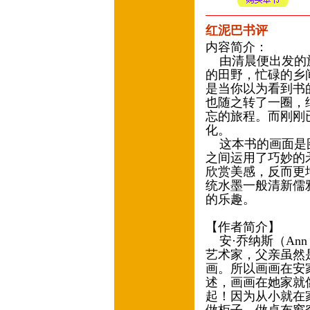
红泥巴书评
内容简介：
由清晨便出发的旅
的田野，忙碌的乡
是当你以为看到书
也随之转了一圈，
忘的旅程。而刚刚
化。
这本书的画面是图
之间运用了巧妙的
欣赏美感，反而更
统水墨一般清新儒
的乐趣。
【作者简介】
安·乔纳斯（Ann
艺术家，父亲虽然
画。所以画画在安
述，画画在她家就
起！因为从小就在