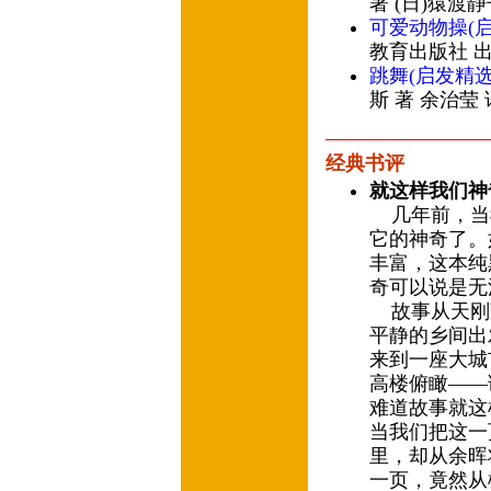
著 (日)猿渡
可爱动物操(
教育出版社 
跳舞(启发精
斯 著 余治莹
经典书评
就这样我们神
几年前，当
它的神奇了。
丰富，这本纯
奇可以说是无
故事从天刚
平静的乡间出
来到一座大城
高楼俯瞰——
难道故事就这
当我们把这一
里，却从余晖
一页，竟然从