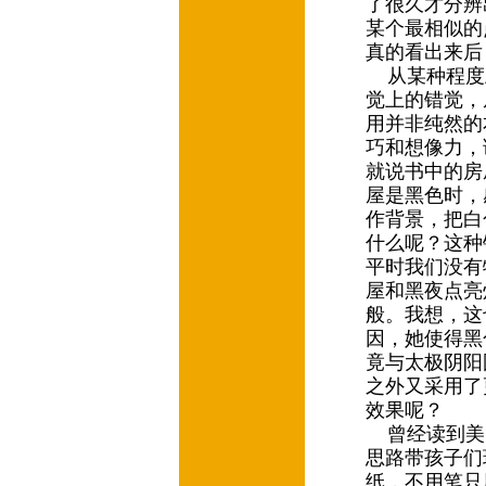
了很久才分辨
某个最相似的
真的看出来后
从某种程度
觉上的错觉，
用并非纯然的
巧和想像力，
就说书中的房
屋是黑色时，
作背景，把白
什么呢？这种
平时我们没有
屋和黑夜点亮
般。我想，这
因，她使得黑
竟与太极阴阳
之外又采用了
效果呢？
曾经读到美
思路带孩子们
纸，不用笔只