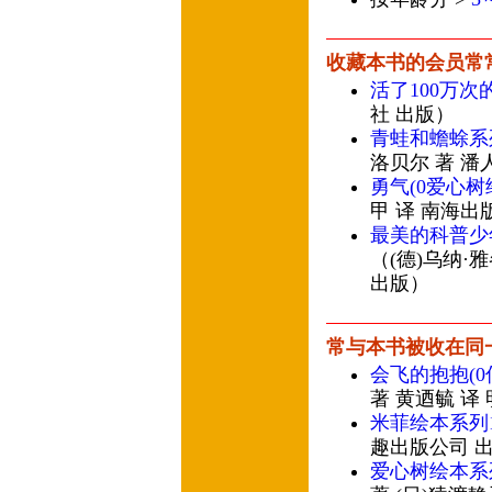
收藏本书的会员常
活了100万次
社 出版）
青蛙和蟾蜍系
洛贝尔 著 潘
勇气(0爱心树
甲 译 南海出
最美的科普少
（(德)乌纳·雅
出版）
常与本书被收在同
会飞的抱抱(
著 黄迺毓 译
米菲绘本系列1
趣出版公司 
爱心树绘本系