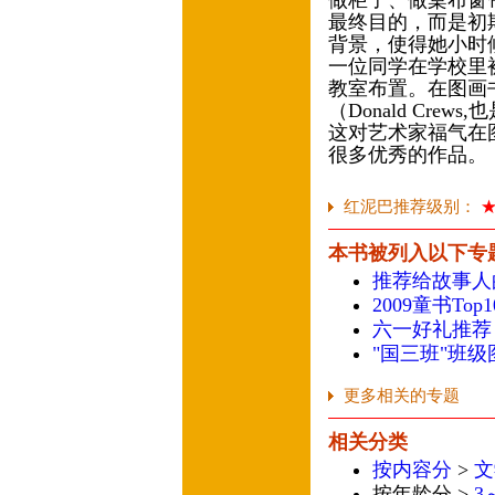
做柜子、做桌布窗
最终目的，而是初
背景，使得她小时
一位同学在学校里
教室布置。在图画
（Donald Cr
这对艺术家福气在
很多优秀的作品。
红泥巴推荐级别：
本书被列入以下专
推荐给故事人
2009童书To
六一好礼推荐
"国三班"班
更多相关的专题
相关分类
按内容分
>
文
按年龄分 >
3