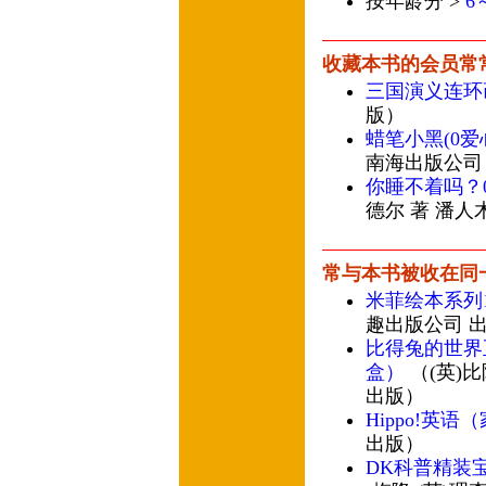
按年龄分 >
6
收藏本书的会员常
三国演义连环画
版）
蜡笔小黑(0爱
南海出版公司
你睡不着吗？0
德尔 著 潘人
常与本书被收在同
米菲绘本系列1
趣出版公司 
比得兔的世界
盒）
（(英)比
出版）
Hippo!英语
出版）
DK科普精装宝