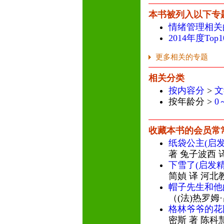
本书被列入以下专
情绪管理相关
2014年度To
更多相关的专题
相关分类
按内容分
>
文
按年龄分 >
0
收藏本书的会员常
纸袋公主(启
著 兔子波西 
下雪了(启发
简媜 译 河北
帽子先生和他
（(法)热罗姆
格林爷爷的花
密斯 著 陈科