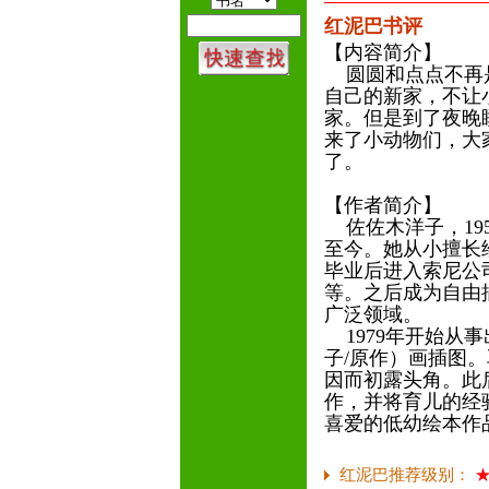
红泥巴书评
【内容简介】
圆圆和点点不再是
自己的新家，不让
家。但是到了夜晚
来了小动物们，大
了。
【作者简介】
佐佐木洋子，19
至今。她从小擅长
毕业后进入索尼公
等。之后成为自由
广泛领域。
1979年开始从
子/原作）画插图
因而初露头角。此
作，并将育儿的经
喜爱的低幼绘本作
红泥巴推荐级别：