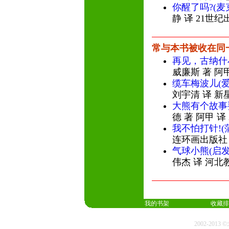
你醒了吗?(麦
静 译 21世
常与本书被收在同
再见，古纳什
威廉斯 著 阿
缆车梅波儿(
刘宇清 译 新
大熊有个故事
德 著 阿甲 译
我不怕打针!(
连环画出版社
气球小熊(启
伟杰 译 河北
我的书架
收藏排
2002-20