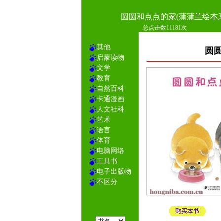
圆圆和点点的家(蒲蒲兰绘本
总点击数11181次
其他
圆圆
启蒙读物
文学
教育
自然百科
卡通漫画
人文社科
艺术
语言
体育
电脑网络
工具书
电子出版物
不区分