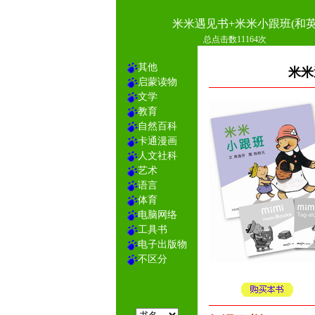
米米遇见书+米米小跟班(和英
总点击数11164次
其他
米米
启蒙读物
文学
教育
自然百科
卡通漫画
人文社科
艺术
语言
体育
电脑网络
工具书
电子出版物
不区分