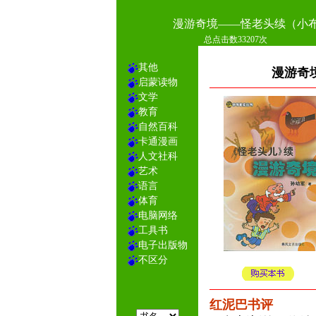
漫游奇境——怪老头续（小
总点击数33207次
其他
漫游奇
启蒙读物
文学
教育
自然百科
卡通漫画
人文社科
艺术
语言
体育
电脑网络
工具书
电子出版物
不区分
红泥巴书评