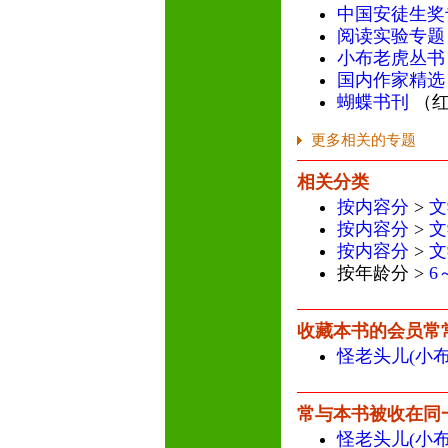
中国安徒生奖
阅读实验专题
小布老虎丛书
国内作家精选
蝴蝶书刊
（红
更多相关的专题
相关分类
按内容分
>
文
按内容分
>
文
按内容分
>
文
按年龄分 >
6
收藏本书的会员常
怪老头儿(小
常与本书被收在同
怪老头儿(小