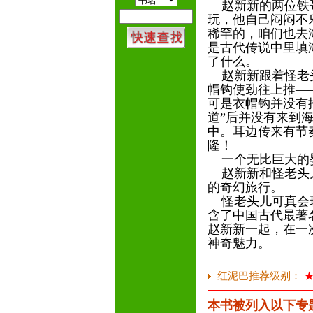
赵新新的两位铁哥
玩，他自己闷闷不
稀罕的，咱们也去
是古代传说中里填
了什么。
赵新新跟着怪老头
帽钩使劲往上推—
可是衣帽钩并没有
道”后并没有来到
中。耳边传来有节
隆！
一个无比巨大的
赵新新和怪老头儿
的奇幻旅行。
怪老头儿可真会玩
含了中国古代最著
赵新新一起，在一
神奇魅力。
红泥巴推荐级别：
本书被列入以下专