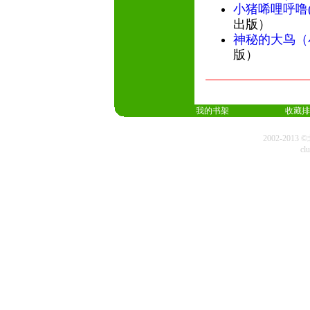
小猪唏哩呼噜
出版）
神秘的大鸟（
版）
我的书架
收藏排
2002-20
cl