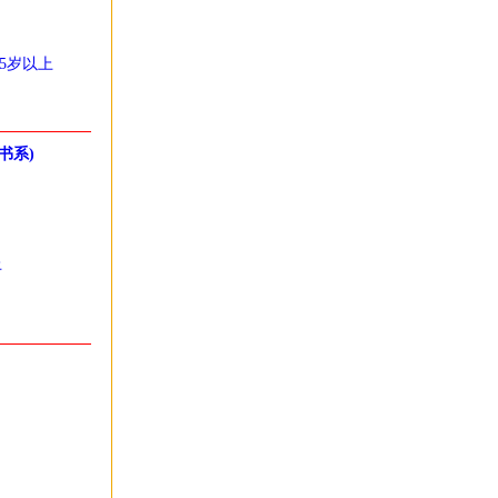
15岁以上
书系)
上