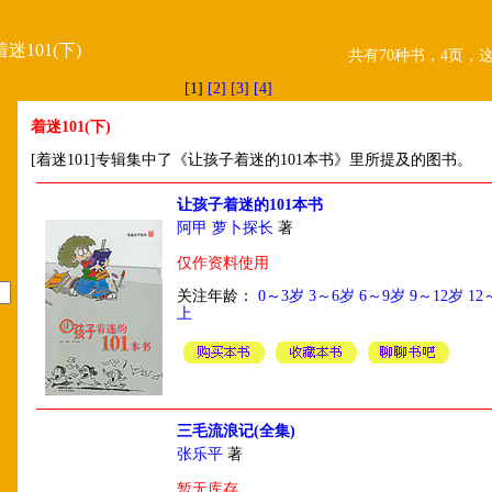
着迷101(下)
共有70种书，4页，
[1]
[2]
[3]
[4]
着迷101(下)
[着迷101]专辑集中了《让孩子着迷的101本书》里所提及的图书。
让孩子着迷的101本书
阿甲 萝卜探长
著
仅作资料使用
关注年龄：
0～3岁
3～6岁
6～9岁
9～12岁
12
上
三毛流浪记(全集)
张乐平
著
暂无库存