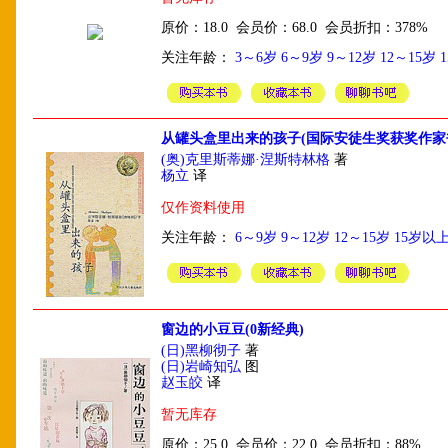
原价：18.0 会员价：68.0 会员折扣：378%
关注年龄：
3～6岁
6～9岁
9～12岁
12～15岁
从罐头盒里出来的孩子(国际安徒生奖获奖作家
(奥)克里斯蒂娜·涅斯特林格
著
杨立
译
仅作资料使用
关注年龄：
6～9岁
9～12岁
12～15岁
15岁以
窗边的小豆豆(0新经典)
(日)黑柳彻子
著
(日)岩崎知弘
图
赵玉皎
译
暂无库存
原价：25.0 会员价：22.0 会员折扣：88%